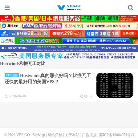
Hostwinds和搬瓦工对比
Hostwinds真的那么好吗？比搬瓦工
VPS测评
还快的最好用的美国VPS？
2020-08-30
赞(
8
)
© 2026
VPS GO
SiteMap
|
网站归档
|
关于本站
|
广告投放
|
苏ICP备19004971号-3