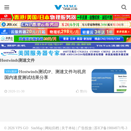
Hostwinds测速文件
Hostwinds测试IP、测速文件与机房
VPS测评
国内速度测试结果分享
2020-11-30
赞(
0
)
© 2026
VPS GO
SiteMap
|
网站归档
|
关于本站
|
广告投放
|
苏ICP备19004971号-3