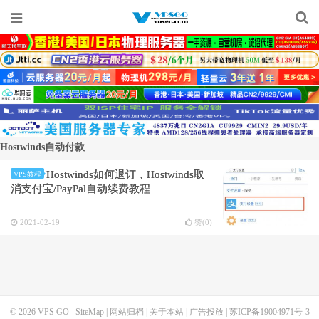
Hostwinds自动付款
Hostwinds如何退订，Hostwinds取
VPS教程
消支付宝/PayPal自动续费教程
2021-02-19
赞(
0
)
© 2026
VPS GO
SiteMap
|
网站归档
|
关于本站
|
广告投放
|
苏ICP备19004971号-3