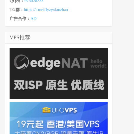
QQ群：
973028233
TG群：
https://t.me/flyzyxiaozhan
广告合作：
AD
VPS推荐