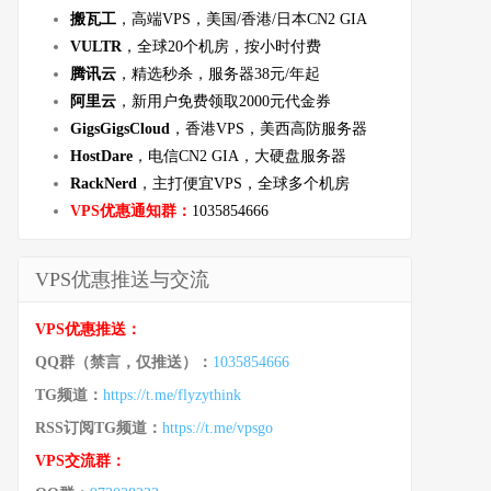
搬瓦工
，高端VPS，美国/香港/日本CN2 GIA
VULTR
，全球20个机房，按小时付费
腾讯云
，精选秒杀，服务器38元/年起
阿里云
，新用户免费领取2000元代金券
GigsGigsCloud
，香港VPS，美西高防服务器
HostDare
，电信CN2 GIA，大硬盘服务器
RackNerd
，主打便宜VPS，全球多个机房
VPS优惠通知群：
1035854666
VPS优惠推送与交流
VPS优惠推送：
QQ群（禁言，仅推送）：
1035854666
TG频道：
https://t.me/flyzythink
RSS订阅TG频道：
https://t.me/vpsgo
VPS交流群：