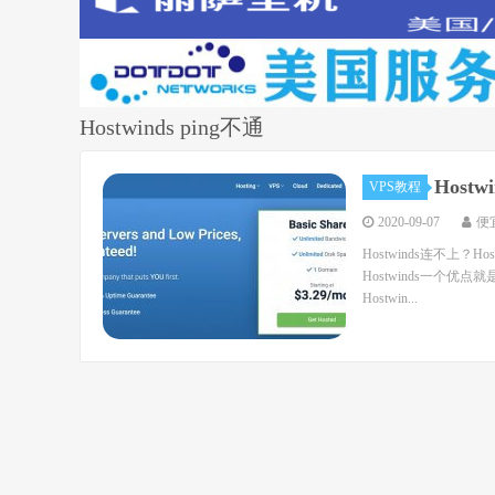
Hostwinds ping不通
Host
VPS教程
2020-09-07
便
Hostwinds连不上？
Hostwinds一个
Hostwin...