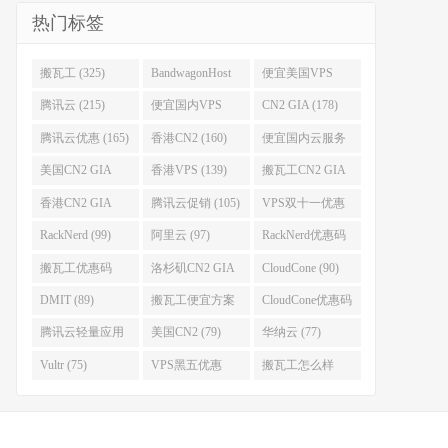
热门标签
搬瓦工 (325)
BandwagonHost
便宜美国VPS
(223)
(222)
腾讯云 (215)
便宜国内VPS
CN2 GIA (178)
(184)
腾讯云优惠 (165)
香港CN2 (160)
便宜国内云服务
器 (152)
美国CN2 GIA
香港VPS (139)
搬瓦工CN2 GIA
(141)
(118)
香港CN2 GIA
腾讯云促销 (105)
VPS双十一优惠
(111)
(102)
RackNerd (99)
阿里云 (97)
RackNerd优惠码
(93)
搬瓦工优惠码
洛杉矶CN2 GIA
CloudCone (90)
(92)
(92)
DMIT (89)
搬瓦工便宜方案
CloudCone优惠码
(86)
(82)
腾讯云轻量应用
美国CN2 (79)
华纳云 (77)
服务器 (82)
Vultr (75)
VPS黑五优惠
搬瓦工怎么样
(75)
(75)