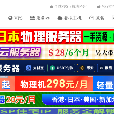
全球VPS（按地区分）
VPS推
VPS
服务器
虚拟主机
域名