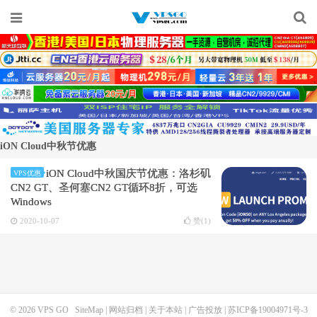
iON Cloud中秋节优惠
iON Cloud中秋国庆节优惠：洛杉矶
VPS优惠
CN2 GT、圣何塞CN2 GT循环8折，可选
Windows
2020-10-07
赞(
1
)
© 2026
VPS GO
SiteMap
|
网站归档
|
关于本站
|
广告投放
|
苏ICP备19004971号-3