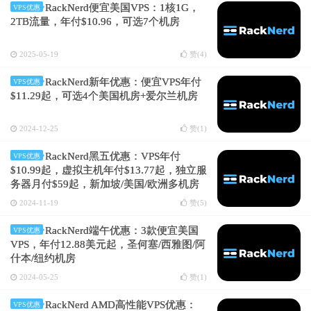
RackNerd便宜美国VPS：1核1G，
VPS优惠
2TB流量，年付$10.96，可选7个机房
2025-05-19
赞(
4
)
RackNerd新年优惠：便宜VPS年付
VPS优惠
$11.29起，可选4个美国机房+爱尔兰机房
2024-12-25
赞(
1
)
RackNerd黑五优惠：VPS年付
VPS优惠
$10.99起，虚拟主机年付$13.77起，独立服
务器月付$59起，新加坡/美国/欧洲多机房
2024-11-19
赞(
5
)
RackNerd端午优惠：3款便宜美国
VPS优惠
VPS，年付12.88美元起，圣何塞/西雅图/阿
什本/纽约机房
2024-05-25
赞(
1
)
RackNerd AMD高性能VPS优惠：
VPS优惠