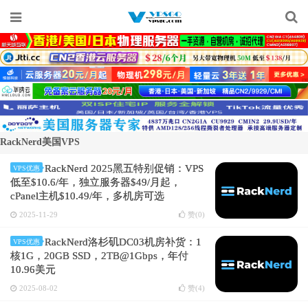
RackNerd美国VPS
RackNerd 2025黑五特别促销：VPS
VPS优惠
低至$10.6/年，独立服务器$49/月起，
cPanel主机$10.49/年，多机房可选
2025-11-29
赞(
0
)
RackNerd洛杉矶DC03机房补货：1
VPS优惠
核1G，20GB SSD，2TB@1Gbps，年付
10.96美元
2025-08-02
赞(
4
)