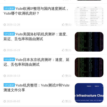
Vultr欧洲IP整理与国内速度测试，
VPS测评
Vultr哪个欧洲机房好？
2020-12-26
赞(
1
)
Vultr美国洛杉矶机房测评：速度、
VPS测评
延迟、丢包率和路由测试
2020-10-19
赞(
1
)
Vultr日本东京机房测评：速度、延
VPS测评
迟、丢包率和路由测试
2020-10-13
赞(
2
)
Vultr机房整理：Vultr测试IP和Vultr
VPS测评
测速文件分享
2020-09-03
赞(
2
)