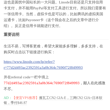
这也是困扰中国站长的一大问题。Linode目前还是只支持信用
卡支付，并不能用PayPal等支付工具进行支付。所以我们需要有
一张信用卡。当然，虚拟卡也是可以的，比如腾讯的虚拟美国
运通卡，比如Payoneer卡（这个我会在之后的文章中进行介
绍）。反正是信用卡就能进行支付。
重要说明
生活不易，写博客更难，希望大家能多多理解，多多支持，在
购买时点击以下链接进行购买：
https://www.linode.com/lp/refer/?
r=77d2d493ac2392591a3a0b364c7690f72f849993
并在referral code一栏中填上
77d2d493ac2392591a3a0b364c7690f72f849993
，鄙人在此感激
不尽。
AD：
【便宜VPS推荐】
搬瓦工CN2 GIA-E，三网CN2 GIA+日本软
银，季付$46.87