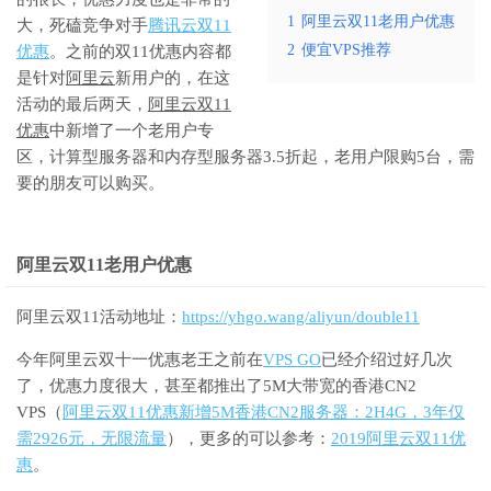
1
阿里云双11老用户优惠
大，死磕竞争对手
腾讯云双11
2
便宜VPS推荐
优惠
。之前的双11优惠内容都
是针对
阿里云
新用户的，在这
活动的最后两天，
阿里云双11
优惠
中新增了一个老用户专
区，计算型服务器和内存型服务器3.5折起，老用户限购5台，需
要的朋友可以购买。
阿里云双11老用户优惠
阿里云双11活动地址：
https://yhgo.wang/aliyun/double11
今年阿里云双十一优惠老王之前在
VPS GO
已经介绍过好几次
了，优惠力度很大，甚至都推出了5M大带宽的香港CN2
VPS（
阿里云双11优惠新增5M香港CN2服务器：2H4G，3年仅
需2926元，无限流量
），更多的可以参考：
2019阿里云双11优
惠
。