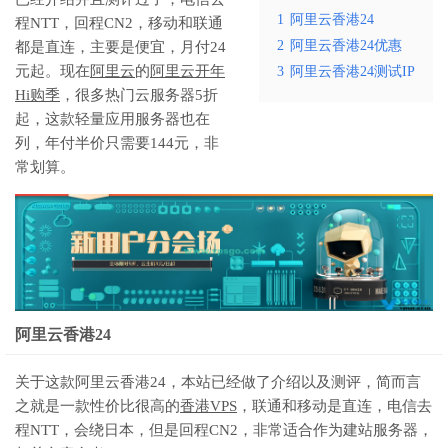
1
阿里云香港24
程NTT，回程CN2，移动和联通
2
阿里云香港24优惠
都是直连，主要是便宜，月付24
元起。现在
阿里云
的
阿里云开年
3
阿里云香港24测试IP
Hi购季
，很多热门云服务器5折
起，这款轻量应用服务器也在
列，年付半价只需要144元，非
常划算。
阿里云香港24
关于这款阿里云香港24，本站已经做了介绍以及测评，简而言
之就是一款性价比很高的
香港VPS
，联通和移动是直连，电信去
程NTT，会绕日本，但是回程CN2，非常适合作为建站服务器，