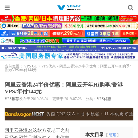
当前位置：
VPS GO
»
VPS优惠
»
阿里云香港24半价优惠：阿里云开年Hi购季/
香港VPS/年付144元
阿里云香港24半价优惠：阿里云开年Hi购季/香港
VPS/年付144元
VPS推荐
发布于 2019-03-04
更新于 2019-07-28
分类：
VPS优惠
阿里云香港24
这款方案老王之前
本文目录
隐藏
已经介绍并且测评过了，电信去