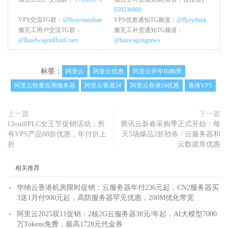
659236660
VPS交流TG群：
@flyzyxiaozhan
VPS优惠通知TG频道：
@flyzythink
搬瓦工用户交流TG群：
搬瓦工补货通知TG频道：
@BandwagonHostUsers
@banwagongnews
标签：
阿里云
阿里云优惠
阿里云开年Hi购季
阿里云轻量应用服务器
阿里云香港24
阿里云香港24优惠
香港VPS
上一篇
下一篇
CloudIPLC女王节促销活动：所
腾讯云新春采购季正式开始：每
有VPS产品88折优惠，年付折上
天5场爆品2折秒杀 / 云服务器和
折
云数据库优惠
相关推荐
华纳云香港机房限时促销：云服务器年付236元起，CN2服务器买
3送1月付900元起，高防服务器罕见优惠，200M优化带宽
阿里云2025双11促销：2核2G云服务器38元/年起，AI大模型7000
万Tokens免费，最高1728元代金券