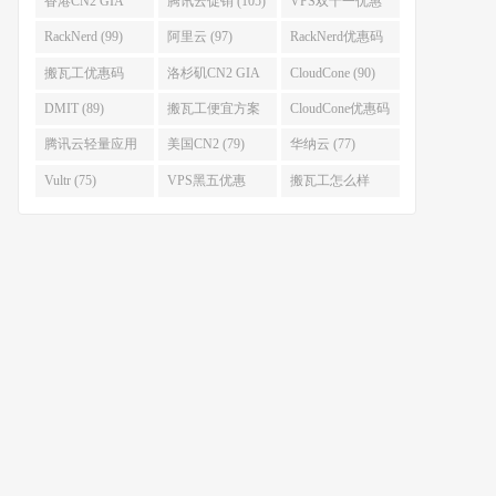
香港CN2 GIA
腾讯云促销 (105)
VPS双十一优惠
(111)
(102)
RackNerd (99)
阿里云 (97)
RackNerd优惠码
(93)
搬瓦工优惠码
洛杉矶CN2 GIA
CloudCone (90)
(92)
(92)
DMIT (89)
搬瓦工便宜方案
CloudCone优惠码
(86)
(82)
腾讯云轻量应用
美国CN2 (79)
华纳云 (77)
服务器 (82)
Vultr (75)
VPS黑五优惠
搬瓦工怎么样
(75)
(75)