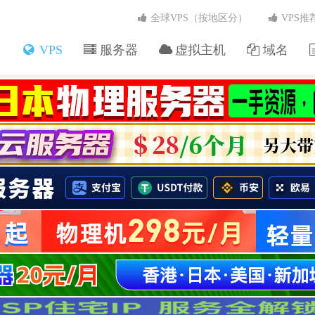
全球VPS（按地区分）
VPS推
VPS
服务器
虚拟主机
域名