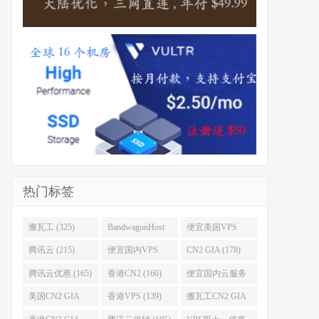
热门标签
搬瓦工 (325)
BandwagonHost
便宜美国VPS
(223)
(222)
腾讯云 (215)
便宜国内VPS
CN2 GIA (178)
(184)
腾讯云优惠 (165)
香港CN2 (160)
便宜国内云服务
器 (152)
美国CN2 GIA
香港VPS (139)
搬瓦工CN2 GIA
(141)
(118)