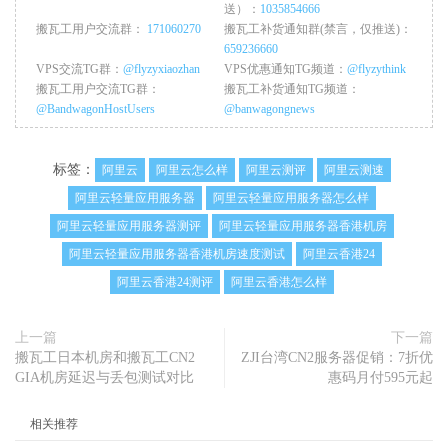
送）：
1035854666
搬瓦工用户交流群：
171060270
搬瓦工补货通知群(禁言，仅推送)：
659236660
VPS交流TG群：
@flyzyxiaozhan
VPS优惠通知TG频道：
@flyzythink
搬瓦工用户交流TG群：
搬瓦工补货通知TG频道：
@BandwagonHostUsers
@banwagongnews
标签：
阿里云
阿里云怎么样
阿里云测评
阿里云测速
阿里云轻量应用服务器
阿里云轻量应用服务器怎么样
阿里云轻量应用服务器测评
阿里云轻量应用服务器香港机房
阿里云轻量应用服务器香港机房速度测试
阿里云香港24
阿里云香港24测评
阿里云香港怎么样
上一篇
下一篇
搬瓦工日本机房和搬瓦工CN2
ZJI台湾CN2服务器促销：7折优
GIA机房延迟与丢包测试对比
惠码月付595元起
相关推荐