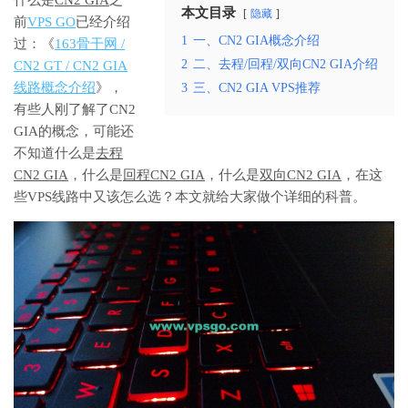
本文目录
隐藏
前
VPS GO
已经介绍
1
一、CN2 GIA概念介绍
过：《
163骨干网 /
2
二、去程/回程/双向CN2 GIA介绍
CN2 GT / CN2 GIA
线路概念介绍
》，
3
三、CN2 GIA VPS推荐
有些人刚了解了CN2
GIA的概念，可能还
不知道什么是
去程
CN2 GIA
，什么是
回程CN2 GIA
，什么是
双向CN2 GIA
，在这
些VPS线路中又该怎么选？本文就给大家做个详细的科普。