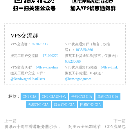
VPS交流群
VPS交流群：
973028233
VPS优惠通知群（禁言，仅推
送）：
1035854666
搬瓦工用户交流群：
171060270
搬瓦工补货通知群(禁言，仅推送)：
659236660
VPS交流TG群：
@flyzyxiaozhan
VPS优惠通知TG频道：
@flyzythink
搬瓦工用户交流TG群：
搬瓦工补货通知TG频道：
@BandwagonHostUsers
@banwagongnews
标签：
CN2 GIA
CN2 GIA是什么
全程CN2 GIA
单向CN2 GIA
去程CN2 GIA
双向CN2 GIA
回程CN2 GIA
上一篇
下一篇
腾讯云十周年香港服务器秒杀，
阿里云全民加速节：CDN流量包