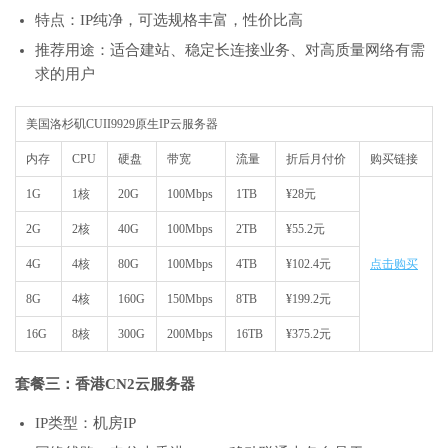
特点：IP纯净，可选规格丰富，性价比高
推荐用途：适合建站、稳定长连接业务、对高质量网络有需
求的用户
美国洛杉矶CUII9929原生IP云服务器
内存
CPU
硬盘
带宽
流量
折后月付价
购买链接
1G
1核
20G
100Mbps
1TB
¥28元
2G
2核
40G
100Mbps
2TB
¥55.2元
4G
4核
80G
100Mbps
4TB
¥102.4元
点击购买
8G
4核
160G
150Mbps
8TB
¥199.2元
16G
8核
300G
200Mbps
16TB
¥375.2元
套餐三：香港CN2云服务器
IP类型：机房IP