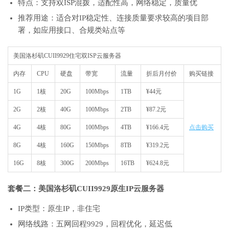
特点：支持双ISP混拨，适配性高，网络稳定，质量优
推荐用途：适合对IP稳定性、连接质量要求较高的项目部
署，如应用接口、合规类站点等
美国洛杉矶CUII9929住宅双ISP云服务器
内存
CPU
硬盘
带宽
流量
折后月付价
购买链接
1G
1核
20G
100Mbps
1TB
¥44元
2G
2核
40G
100Mbps
2TB
¥87.2元
4G
4核
80G
100Mbps
4TB
¥166.4元
点击购买
8G
4核
160G
150Mbps
8TB
¥319.2元
16G
8核
300G
200Mbps
16TB
¥624.8元
套餐二：美国洛杉矶CUII9929原生IP云服务器
IP类型：原生IP，非住宅
网络线路：五网回程9929，回程优化，延迟低