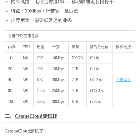
网络线路：电信走香港CN2，移动联通走各自骨干
特点：30Mbps下行带宽，延迟低
推荐用途：需要低延迟的业务
香港CN2 云服务器
内存
CPU
硬盘
带宽
流量
折后月付价
购买链接
1G
1核
20G
10Mbps
500GB
¥24元
2G
2核
40G
15Mbps
1TB
¥44元
4G
4核
80G
20Mbps
2TB
¥79.2元
点击购买
8G
4核
150G
25Mbps
4TB
¥143.2元
16G
8核
300G
30Mbps
8TB
¥256元
二、
CstoneCloud测试IP
CstoneCloud测试IP：