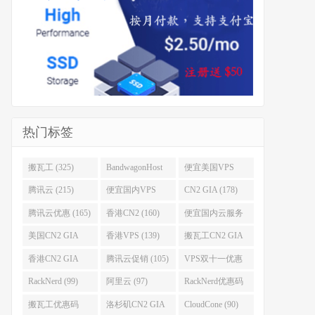
热门标签
搬瓦工 (325)
BandwagonHost
便宜美国VPS
(223)
(222)
腾讯云 (215)
便宜国内VPS
CN2 GIA (178)
(184)
腾讯云优惠 (165)
香港CN2 (160)
便宜国内云服务
器 (152)
美国CN2 GIA
香港VPS (139)
搬瓦工CN2 GIA
(141)
(118)
香港CN2 GIA
腾讯云促销 (105)
VPS双十一优惠
(111)
(102)
RackNerd (99)
阿里云 (97)
RackNerd优惠码
(93)
搬瓦工优惠码
洛杉矶CN2 GIA
CloudCone (90)