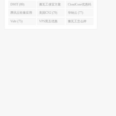
(92)
(92)
DMIT (89)
搬瓦工便宜方案
CloudCone优惠码
(86)
(82)
腾讯云轻量应用
美国CN2 (79)
华纳云 (77)
服务器 (82)
Vultr (75)
VPS黑五优惠
搬瓦工怎么样
(75)
(75)