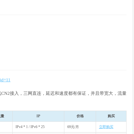
gid=11
全线CN2接入，三网直连，延迟和速度都有保证，并且带宽大，流量
流量
IP
价格
购买
IPv4 * 1 / IPv6 * 25
69元/月
立即购买