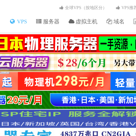
全球VPS（按地区分）
VPS推
VPS
服务器
虚拟主机
域名