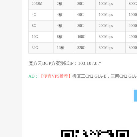
2048M
2核
30G
100Mbps
800G
4G
4核
60G
100Mbps
1500
8G
4核
80G
200Mbps
2000
16G
8核
160G
300Mbps
2500
32G
16核
320G
300Mbps
3000
魔方云BGP方案测试IP：103.107.8.*
AD：
【便宜VPS推荐】
搬瓦工CN2 GIA-E，三网CN2 GI