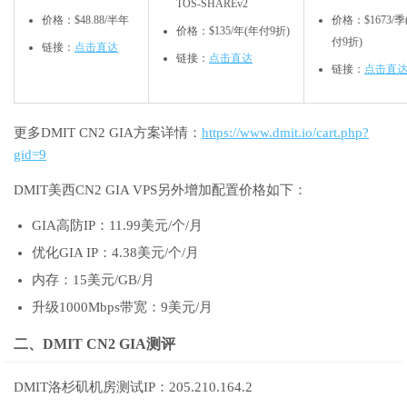
TOS-SHAREv2
价格：$‭48.88/半年
价格：$
1673
/
价格：$135/年(年付9折)
付9折)
链接：
点击直达
链接：
点击直达
链接：
点击直
更多DMIT CN2 GIA方案详情：
https://www.dmit.io/cart.php?
gid=9
DMIT美西CN2 GIA VPS另外增加配置价格如下：
GIA高防IP：11.99美元/个/月
优化GIA IP：4.38美元/个/月
内存：15美元/GB/月
升级1000Mbps带宽：9美元/月
二、DMIT CN2 GIA测评
DMIT洛杉矶机房测试IP：205.210.164.2