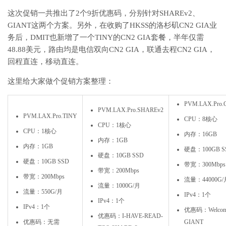
这次促销一共推出了2个9折优惠码，分别针对SHAREv2、
GIANT这两个方案。另外，在收购了HKSS的洛杉矶CN2 GIA业
务后，DMIT也新增了一个TINY的CN2 GIA套餐，半年仅需
48.88美元，路由均是电信双向CN2 GIA，联通去程CN2 GIA，
回程直连，移动直连。
这里给大家做个促销方案整理：
PVM.LAX.Pro.
PVM.LAX.Pro.SHAREv2
PVM.LAX.Pro.TINY
CPU：8核心
CPU：1核心
CPU：1核心
内存：16GB
内存：1GB
内存：1GB
硬盘：100GB S
硬盘：10GB SSD
硬盘：10GB SSD
带宽：300Mbps
带宽：200Mbps
带宽：200Mbps
流量：44000G/
流量：1000G/月
流量：550G/月
IPv4：1个
IPv4：1个
IPv4：1个
优惠码：Welcom
优惠码：I-HAVE-READ-
优惠码：无需
GIANT