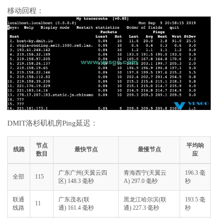
移动回程：
DMIT洛杉矶机房Ping延迟：
节点
平均响
线路
最快节点
最慢节点
数目
应
广东广州(天翼云四
青海西宁(天翼云
196.3 毫
全部
115
区) 148.3 毫秒
A) 297.0 毫秒
秒
联通
广东茂名(联
黑龙江哈尔滨(联
193.5 毫
11
线路
通) 161.4 毫秒
通) 227.3 毫秒
秒