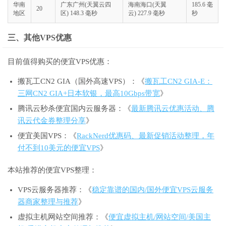
华南
广东广州(天翼云四
海南海口(天翼
185.6 毫
20
地区
区) 148.3 毫秒
云) 227.9 毫秒
秒
三、其他VPS优惠
目前值得购买的便宜VPS优惠：
搬瓦工CN2 GIA（国外高速VPS）：《
搬瓦工CN2 GIA-E：
三网CN2 GIA+日本软银，最高10Gbps带宽
》
腾讯云秒杀便宜国内云服务器：《
最新腾讯云优惠活动、腾
讯云代金券整理分享
》
便宜美国VPS：《
RackNerd优惠码、最新促销活动整理，年
付不到10美元的便宜VPS
》
本站推荐的便宜VPS整理：
VPS云服务器推荐：《
稳定靠谱的国内/国外便宜VPS云服务
器商家整理与推荐
》
虚拟主机网站空间推荐：《
便宜虚拟主机/网站空间/美国主