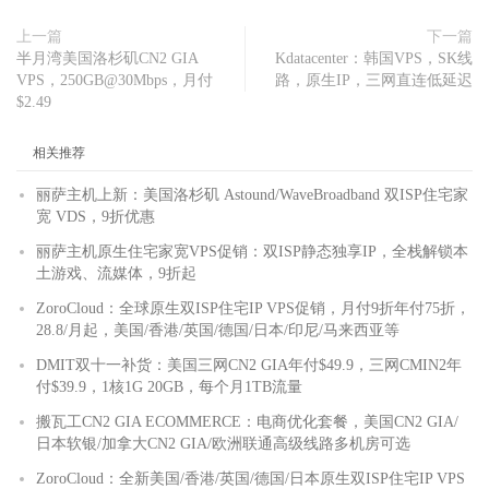
上一篇
下一篇
半月湾美国洛杉矶CN2 GIA
Kdatacenter：韩国VPS，SK线
VPS，250GB@30Mbps，月付
路，原生IP，三网直连低延迟
$2.49
相关推荐
丽萨主机上新：美国洛杉矶 Astound/WaveBroadband 双ISP住宅家
宽 VDS，9折优惠
丽萨主机原生住宅家宽VPS促销：双ISP静态独享IP，全栈解锁本
土游戏、流媒体，9折起
ZoroCloud：全球原生双ISP住宅IP VPS促销，月付9折年付75折，
28.8/月起，美国/香港/英国/德国/日本/印尼/马来西亚等
DMIT双十一补货：美国三网CN2 GIA年付$49.9，三网CMIN2年
付$39.9，1核1G 20GB，每个月1TB流量
搬瓦工CN2 GIA ECOMMERCE：电商优化套餐，美国CN2 GIA/
日本软银/加拿大CN2 GIA/欧洲联通高级线路多机房可选
ZoroCloud：全新美国/香港/英国/德国/日本原生双ISP住宅IP VPS