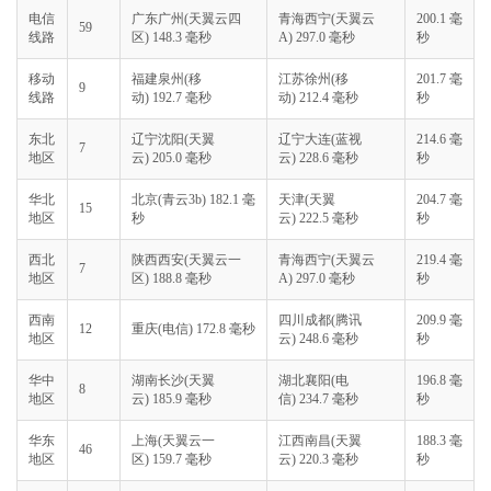
电信
广东广州(天翼云四
青海西宁(天翼云
200.1 毫
59
线路
区) 148.3 毫秒
A) 297.0 毫秒
秒
移动
福建泉州(移
江苏徐州(移
201.7 毫
9
线路
动) 192.7 毫秒
动) 212.4 毫秒
秒
东北
辽宁沈阳(天翼
辽宁大连(蓝视
214.6 毫
7
地区
云) 205.0 毫秒
云) 228.6 毫秒
秒
华北
北京(青云3b) 182.1 毫
天津(天翼
204.7 毫
15
地区
秒
云) 222.5 毫秒
秒
西北
陕西西安(天翼云一
青海西宁(天翼云
219.4 毫
7
地区
区) 188.8 毫秒
A) 297.0 毫秒
秒
西南
四川成都(腾讯
209.9 毫
12
重庆(电信) 172.8 毫秒
地区
云) 248.6 毫秒
秒
华中
湖南长沙(天翼
湖北襄阳(电
196.8 毫
8
地区
云) 185.9 毫秒
信) 234.7 毫秒
秒
华东
上海(天翼云一
江西南昌(天翼
188.3 毫
46
地区
区) 159.7 毫秒
云) 220.3 毫秒
秒