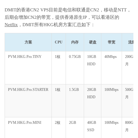
DMIT的香港CN2 VPS目前是电信和联通是CN2，移动是NTT，
后期会增加CN2的带宽，提供香港原生IP，可以看港区的
Netflix
，DMIT所有HKG机房方案汇总如下：
方案
CPU
内存
硬盘
带宽
流量
PVM.HKG.Pro.TINY
1核
0.75GB
10GB
40Mbps
200GB/
HDD
月
PVM.HKG.Pro.STARTER
1核
1.5GB
20GB
100Mbps
500GB/
HDD
月
PVM.HKG.Pro.MINI
2核
2GB
40GB
100Mbps
800GB/
SSD
月