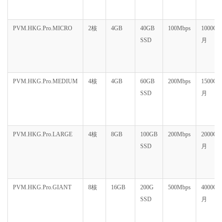
PVM.HKG.Pro.MICRO
2核
4GB
40GB
100Mbps
1000GB
SSD
月
PVM.HKG.Pro.MEDIUM
4核
4GB
60GB
200Mbps
1500GB
SSD
月
PVM.HKG.Pro.LARGE
4核
8GB
100GB
200Mbps
2000GB
SSD
月
PVM.HKG.Pro.GIANT
8核
16GB
200G
500Mbps
4000GB
SSD
月