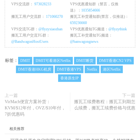
VPS交流群：
973028233
VPS优惠通知群（禁言，仅推
送）：
1035854666
搬瓦工用户交流群：
171060270
搬瓦工补货通知群(禁言，仅推送)：
659236660
VPS交流TG群：
@flyzyxiaozhan
VPS优惠通知TG频道：
@flyzythink
搬瓦工用户交流TG群：
搬瓦工补货通知TG频道：
@BandwagonHostUsers
@banwagongnews
标签：
DMIT
DMIT可看港区Netflix
DMIT断货
DMIT香港CN2 VPS
DMIT香港HKG机房
DMIT香港VPS
Netflix
港区Netflix
香港原生IP
上一篇
下一篇
VirMach便宜方案补货：
搬瓦工续费教程：搬瓦工到期怎
KVM/$12年付，OVZ/$10年付，
么续费，搬瓦工续费价格与优惠
7折优惠码
相关推荐