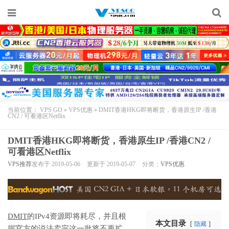
当前位置：
VPS GO
»
VPS优惠
»
DMIT香港HKG即将断货，香港原生IP /香港
CN2 / 可看港区Netflix
DMIT香港HKG即将断货，香港原生IP /香港CN2 /
可看港区Netflix
VPS推荐
发布于 2019-05-06
更新于 2019-05-07
分类：
VPS优惠
DMIT
的IPv4资源即将耗尽，并且根
本文目录
隐藏
据官方的说法卖完这一批将不再扩