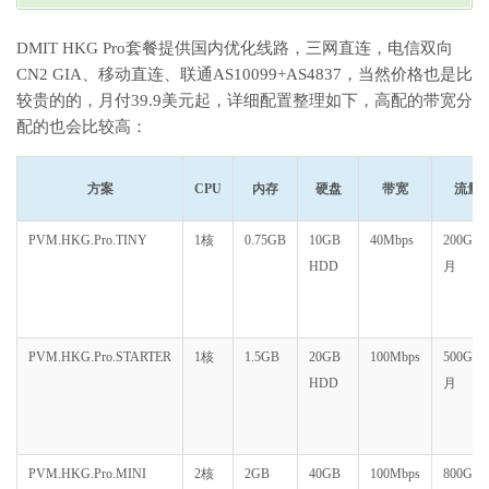
DMIT HKG Pro套餐提供国内优化线路，三网直连，电信双向
CN2 GIA、移动直连、联通AS10099+AS4837，当然价格也是比
较贵的的，月付39.9美元起，详细配置整理如下，高配的带宽分
配的也会比较高：
方案
CPU
内存
硬盘
带宽
流量
PVM.HKG.Pro.TINY
1核
0.75GB
10GB
40Mbps
200GB/
HDD
月
PVM.HKG.Pro.STARTER
1核
1.5GB
20GB
100Mbps
500GB/
HDD
月
PVM.HKG.Pro.MINI
2核
2GB
40GB
100Mbps
800GB/