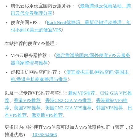
腾讯云秒杀便宜国内云服务器：《
最新腾讯云优惠活动、腾
讯云代金券整理分享
》
便宜美国VPS：《
RackNerd优惠码、最新促销活动整理，年
付不到10美元的便宜VPS
》
本站推荐的便宜VPS整理：
VPS云服务器推荐：《
稳定靠谱的国内/国外便宜VPS云服务
器商家整理与推荐
》
虚拟主机网站空间推荐：《
便宜虚拟主机/网站空间/美国主
机/香港主机商家整理与推荐
》
以及一些专题VPS推荐与整理：
建站VPS推荐
、
CN2 GIA VPS推
荐
、
香港VPS推荐
、
香港CN2 GIA VPS推荐
、
香港建站VPS推
荐
、
美国VPS推荐
、
美国CN2 GIA VPS推荐
、
韩国VPS推荐
、
日
本VPS推荐
、
俄罗斯VPS推荐
。
更多国内/国外便宜VPS信息可以加入VPS优惠通知群（禁言，仅
推送优惠）：
1035854666