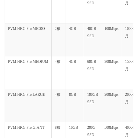
SSD
月
PVM.HKG.Pro.MICRO
2核
4GB
40GB
100Mbps
1000GB
SSD
月
PVM.HKG.Pro.MEDIUM
4核
4GB
60GB
200Mbps
1500GB
SSD
月
PVM.HKG.Pro.LARGE
4核
8GB
100GB
200Mbps
2000GB
SSD
月
PVM.HKG.Pro.GIANT
8核
16GB
200G
500Mbps
4000GB
SSD
月