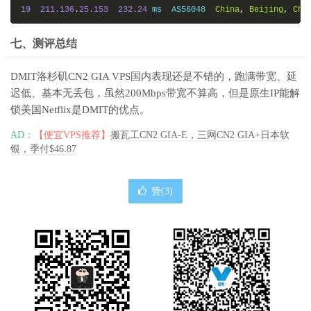
19
211.136
.
25.153
232.24
 ms  AS56048  
China
,
Beijing
,
Chi
七、测评总结
DMIT洛杉矶CN2 GIA VPS国内表现还是不错的，跑满带宽、延
迟低、基本无丢包，虽然200Mbps带宽不算高，但是原生IP能解
锁美国Netflix是DMIT的优点。
AD：
【便宜VPS推荐】
搬瓦工CN2 GIA-E，三网CN2 GIA+日本软
银，季付$46.87
赞(
3
)