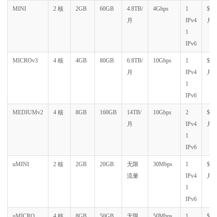
MINI
2 核
2GB
60GB
4.8TB/
4Gbps
1
$58.
月
IPv4
月
1
IPv6
MICROv3
4 核
4GB
80GB
6.8TB/
10Gbps
1
$74.
月
IPv4
月
1
IPv6
MEDIUMv2
4 核
8GB
160GB
14TB/
10Gbps
2
$168
月
IPv4
月
1
IPv6
uMINI
2 核
2GB
20GB
无限
30Mbps
1
$179
流量
IPv4
月
1
IPv6
uMICRO
4 核
8GB
50GB
无限
50Mbps
1
$299