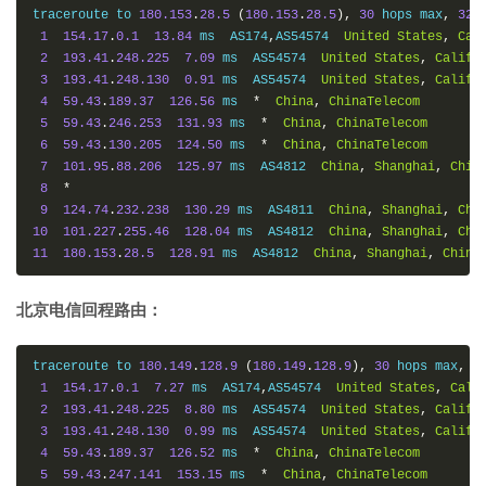
traceroute to 
180.153
.
28.5
(
180.153
.
28.5
),
30
 hops max
,
32
1
154.17
.
0.1
13.84
 ms  AS174
,
AS54574  
United
States
,
Cal
2
193.41
.
248.225
7.09
 ms  AS54574  
United
States
,
Califo
3
193.41
.
248.130
0.91
 ms  AS54574  
United
States
,
Califo
4
59.43
.
189.37
126.56
 ms  
*
China
,
ChinaTelecom
5
59.43
.
246.253
131.93
 ms  
*
China
,
ChinaTelecom
6
59.43
.
130.205
124.50
 ms  
*
China
,
ChinaTelecom
7
101.95
.
88.206
125.97
 ms  AS4812  
China
,
Shanghai
,
Chin
8
*
9
124.74
.
232.238
130.29
 ms  AS4811  
China
,
Shanghai
,
Chi
10
101.227
.
255.46
128.04
 ms  AS4812  
China
,
Shanghai
,
Chi
11
180.153
.
28.5
128.91
 ms  AS4812  
China
,
Shanghai
,
China
北京电信回程路由：
traceroute to 
180.149
.
128.9
(
180.149
.
128.9
),
30
 hops max
,
3
1
154.17
.
0.1
7.27
 ms  AS174
,
AS54574  
United
States
,
Cali
2
193.41
.
248.225
8.80
 ms  AS54574  
United
States
,
Califo
3
193.41
.
248.130
0.99
 ms  AS54574  
United
States
,
Califo
4
59.43
.
189.37
126.52
 ms  
*
China
,
ChinaTelecom
5
59.43
.
247.141
153.15
 ms  
*
China
,
ChinaTelecom