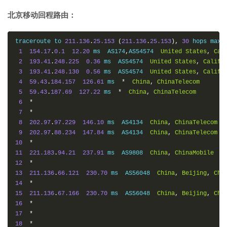
北京移动回程路由：
traceroute to 
211.136
.
25.153
(
211.136
.
25.153
),
30
 hops max
,
1
154.17
.
0.1
12.20
 ms  AS174
,
AS54574  
United
States
,
Cal
2
193.41
.
248.225
0.36
 ms  AS54574  
United
States
,
Califo
3
193.41
.
248.130
0.56
 ms  AS54574  
United
States
,
Califo
4
59.43
.
184.157
126.61
 ms  
*
China
,
ChinaTelecom
5
59.43
.
187.69
127.22
 ms  
*
China
,
ChinaTelecom
6
*
7
*
8
202.97
.
97.229
146.10
 ms  AS4134  
China
,
ChinaTelecom
9
202.97
.
88.234
147.84
 ms  AS4134  
China
,
ChinaTelecom
10
*
11
221.183
.
94.21
237.91
 ms  AS9808  
China
,
ChinaMobile
12
*
13
211.136
.
66.121
230.70
 ms  AS56048  
China
,
Beijing
,
Chi
14
*
15
211.136
.
67.166
230.70
 ms  AS56048  
China
,
Beijing
,
Chi
16
*
17
*
18
*