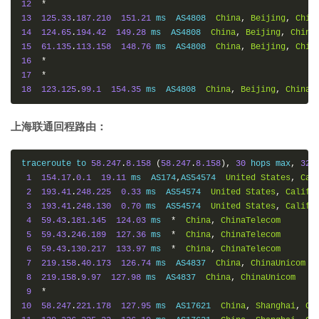
12
*
13
125.33
.
187.210
151.21
 ms  AS4808  
China
,
Beijing
,
Chin
14
124.65
.
194.42
149.28
 ms  AS4808  
China
,
Beijing
,
China
15
61.135
.
113.158
148.76
 ms  AS4808  
China
,
Beijing
,
Chin
16
*
17
*
18
123.125
.
99.1
154.35
 ms  AS4808  
China
,
Beijing
,
ChinaU
上海联通回程路由：
traceroute to 
58.247
.
8.158
(
58.247
.
8.158
),
30
 hops max
,
32
1
154.17
.
0.1
19.11
 ms  AS174
,
AS54574  
United
States
,
Cal
2
193.41
.
248.225
0.33
 ms  AS54574  
United
States
,
Califo
3
193.41
.
248.130
0.70
 ms  AS54574  
United
States
,
Califo
4
59.43
.
181.145
124.03
 ms  
*
China
,
ChinaTelecom
5
59.43
.
246.189
127.36
 ms  
*
China
,
ChinaTelecom
6
59.43
.
130.217
133.97
 ms  
*
China
,
ChinaTelecom
7
219.158
.
40.173
126.74
 ms  AS4837  
China
,
ChinaUnicom
8
219.158
.
9.97
127.98
 ms  AS4837  
China
,
ChinaUnicom
9
*
10
58.247
.
221.178
127.95
 ms  AS17621  
China
,
Shanghai
,
Ch