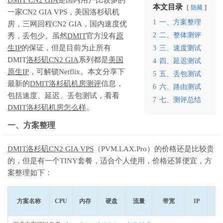
本文目录
隐藏
一家CN2 GIA VPS，美国洛杉矶机
1
一、方案整理
房，三网回程CN2 GIA，国内速度优
2
二、整体测评
秀，丢包少。虽然
DMIT
官方没有
原
生IP
的保证，但是目前为止所有
3
三、速度测试
DMIT
洛杉矶CN2 GIA
系列都是
美国
4
四、延迟测试
原生IP
，可解锁Netflix。本文分享下
5
五、丢包测试
最新的
DMIT洛杉矶机房测评
信息，
6
六、路由测试
包括速度、延迟、丢包测试，看看
7
七、测评总结
DMIT洛杉矶机房怎么样
。
一、方案整理
DMIT洛杉矶CN2 GIA VPS
（PVM.LAX.Pro）的价格还是比较贵
的，但是有一个TINY套餐，适合个人使用，价格还算便宜，方
案整理如下：
方案名称
CPU
内存
硬盘
流量
带宽
IP
价