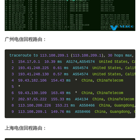
广州电信回程路由：
traceroute to 
113.108
.
209.1
(
113.108
.
209.1
),
30
 hops max
,
3
1
154.17
.
0.1
10.39
 ms  AS174
,
AS54574  
United
States
,
Cal
2
193.41
.
248.225
0.61
 ms  AS54574  
United
States
,
Califo
3
193.41
.
248.130
0.57
 ms  AS54574  
United
States
,
Califo
4
59.43
.
182.106
154.43
 ms  
*
China
,
ChinaTelecom
5
*
6
59.43
.
130.109
163.49
 ms  
*
China
,
ChinaTelecom
7
202.97
.
55.222
155.33
 ms  AS4134  
China
,
ChinaTelecom
8
113.108
.
208.226
153.21
 ms  AS58466  
China
,
Guangdong
,
9
113.108
.
209.1
149.76
 ms  AS58466  
China
,
Guangdong
,
Gu
上海电信回程路由：