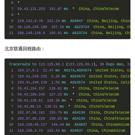
6
*
7
59.43
.
131.253
151.87
 ms  
*
China
,
ChinaTelecom
8
*
9
219.142
.
9.78
152.24
 ms  AS4847  
China
,
Beijing
,
ChinaT
10
36.110
.
246.198
167.18
 ms  AS23724  
China
,
Beijing
,
Chi
11
180.149
.
128.9
155.91
 ms  AS23724  
China
,
Beijing
,
Chin
北京联通回程路由：
traceroute to 
123.125
.
99.1
(
123.125
.
99.1
),
30
 hops max
,
32
1
154.17
.
0.1
11.47
 ms  AS174
,
AS54574  
United
States
,
Cal
2
193.41
.
248.225
5.28
 ms  AS54574  
United
States
,
Califo
3
193.41
.
248.130
1.58
 ms  AS54574  
United
States
,
Califo
4
59.43
.
184.157
126.62
 ms  
*
China
,
ChinaTelecom
5
59.43
.
186.249
127.23
 ms  
*
China
,
ChinaTelecom
6
59.43
.
138.61
128.26
 ms  
*
China
,
ChinaTelecom
7
59.43
.
80.14
130.51
 ms  
*
China
,
ChinaTelecom
8
202.97
.
56.161
155.79
 ms  AS4134  
China
,
ChinaTelecom
9
202.97
.
88.229
150.63
 ms  AS4134  
China
,
ChinaTelecom
10
219.158
.
45.117
149.44
 ms  AS4837  
China
,
ChinaUnicom
11
219.158
.
3.73
153.43
 ms  AS4837  
China
,
ChinaUnicom