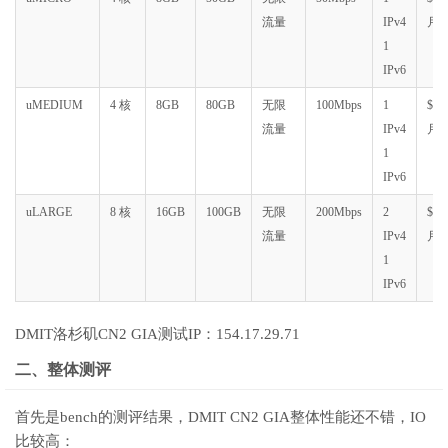
流量
IPv4
月
1
IPv6
uMEDIUM
4 核
8GB
80GB
无限
100Mbps
1
$599
流量
IPv4
月
1
IPv6
uLARGE
8 核
16GB
100GB
无限
200Mbps
2
$999
流量
IPv4
月
1
IPv6
DMIT洛杉矶CN2 GIA测试IP：154.17.29.71
二、整体测评
首先是bench的测评结果，DMIT CN2 GIA整体性能还不错，IO
比较高：