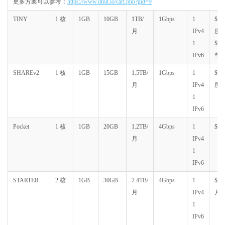
更多方案可以参考：
https://www.dmit.io/cart.php?gid=9
TINY
1 核
1GB
10GB
1TB/
1Gbps
1
$28
月
IPv4
度
1
$48
IPv6
年
SHAREv2
1 核
1GB
15GB
1.5TB/
1Gbps
1
$48
月
IPv4
度
1
IPv6
Pocket
1 核
1GB
20GB
1.2TB/
4Gbps
1
$14
月
IPv4
1
IPv6
STARTER
2 核
1GB
30GB
2.4TB/
4Gbps
1
$29.
月
IPv4
月
1
IPv6