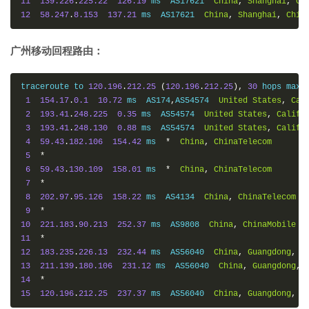
11
139.226
.
225.22
126.19
 ms  AS17621  
China
,
Shanghai
,
Ch
12
58.247
.
8.153
137.21
 ms  AS17621  
China
,
Shanghai
,
Chin
广州移动回程路由：
traceroute to 
120.196
.
212.25
(
120.196
.
212.25
),
30
 hops max
,
1
154.17
.
0.1
10.72
 ms  AS174
,
AS54574  
United
States
,
Cal
2
193.41
.
248.225
0.35
 ms  AS54574  
United
States
,
Califo
3
193.41
.
248.130
0.88
 ms  AS54574  
United
States
,
Califo
4
59.43
.
182.106
154.42
 ms  
*
China
,
ChinaTelecom
5
*
6
59.43
.
130.109
158.01
 ms  
*
China
,
ChinaTelecom
7
*
8
202.97
.
95.126
158.22
 ms  AS4134  
China
,
ChinaTelecom
9
*
10
221.183
.
90.213
252.37
 ms  AS9808  
China
,
ChinaMobile
11
*
12
183.235
.
226.13
232.44
 ms  AS56040  
China
,
Guangdong
,
G
13
211.139
.
180.106
231.12
 ms  AS56040  
China
,
Guangdong
,
14
*
15
120.196
.
212.25
237.37
 ms  AS56040  
China
,
Guangdong
,
G