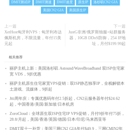
DMIT测试IP
DMIT测速
DMIT速度
原生IP
洛杉矶CN2 GIA
美国CN2 GIA
美国原生IP
上一篇
下一篇
XetHost匈牙利VPS：匈牙利布达
JustG非洲/俄罗斯独服+站群服务
佩斯机房，不限流量，年付15美
器，10GB DDoS防御，254 IP地
元起
址，月付$199.99起
相关推荐
丽萨主机上新：美国洛杉矶 Astound/WaveBroadband 双ISP住宅家
宽 VDS，9折优惠
丽萨主机原生住宅家宽VPS促销：双ISP静态独享IP，全栈解锁本
土游戏、流媒体，9折起
Jtti周年庆：专属优惠码年付2.5折起，CN2云服务器年付$24.62
起，中国香港/美国/新加坡/日本机房
ZoroCloud：全球原生双ISP住宅IP VPS促销，月付9折年付75折，
28.8/月起，美国/香港/英国/德国/日本/印尼/马来西亚等
DMIT双十一补货：美国三网CN2 GIA年付$49.9，三网CMIN2年