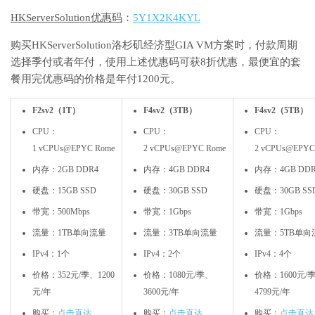
HKServerSolution优惠码
：
5Y1X2K4KYL
购买HKServerSolution洛杉矶经济型GIA VM方案时，付款周期
选择季付或者年付，使用上述优惠码可获8折优惠，最便宜的套
餐用完优惠码的价格是年付1200元。
F2sv2（1T）
F4sv2（3TB）
F4sv2（5TB）
CPU：
CPU：
CPU：
1 vCPUs@EPYC Rome
2 vCPUs@EPYC Rome
2 vCPUs@EPYC
内存：2GB DDR4
内存：4GB DDR4
内存：4GB DDR
硬盘：15GB SSD
硬盘：30GB SSD
硬盘：30GB SS
带宽：500Mbps
带宽：1Gbps
带宽：1Gbps
流量：1TB单向流量
流量：3TB单向流量
流量：5TB单向
IPv4：1个
IPv4：2个
IPv4：4个
价格：352元/季、1200
价格：1080元/季、
价格：1600元/
元/年
3600元/年
4799元/年
购买：
点击直达
购买：
点击直达
购买：
点击直达