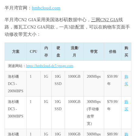
半月湾官网：
hmbcloud.com
半月湾CN2 GIA采用美国洛杉矶数据中心，
三网CN2 GIA
线
路，搬瓦工CN2 GIA同款，一共3款配置，可以在购物车页面手
动修改带宽大小：
内
硬
流量/
购
方案
CPU
带宽
价格
存
盘
月
买
测速网站：
https://hmbcloud-dc5.vpsgo.com
洛杉磯
1
1G
10G
1000GB
200Mbps
$59.99/
购
DC5 -
SSD
年
买
200MBPS
洛杉磯
1
1G
10G
1000GB
300Mbps
$79.99/
购
DC5 -
SSD
(手动修
年
买
300MBPS
改带
宽）
洛杉磯
1
1G
10G
1000GB
500Mbps
$89.99/
购