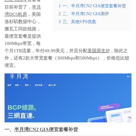
1
一、半月湾CN2 GIA便宜套餐补货
目前补货了，
半月
2
二、半月湾CN2 GIA测评
湾DC5机房
，美国
洛杉矶数据中心，
3
三、其他VPS优惠
搬瓦工同款线路，
最便宜套餐是提供
100Mbps带宽，每
个月1TB流量，年付49.99美元，并且分配
美国原生IP
，除此之
外，还有2款大带宽套餐（300Mbps和500Mbps），价格也比较
便宜。
一、
半月湾
CN2 GIA
便宜套餐补货