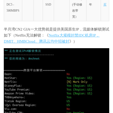
DC5 -
SSD
(手动修
年
买
500MBPS
改带
宽）
半月湾CN2 GIA一大优势就是提供美国原生IP，流媒体解锁测试
如下（Netflix无法解锁：《
Netflix大规模封禁IDC机房IP，
DMIT、HMBCloud、腾讯云均中招被封
》）