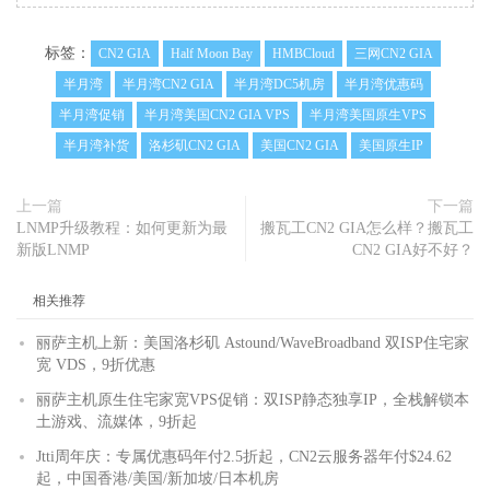
标签：
CN2 GIA
Half Moon Bay
HMBCloud
三网CN2 GIA
半月湾
半月湾CN2 GIA
半月湾DC5机房
半月湾优惠码
半月湾促销
半月湾美国CN2 GIA VPS
半月湾美国原生VPS
半月湾补货
洛杉矶CN2 GIA
美国CN2 GIA
美国原生IP
上一篇
下一篇
LNMP升级教程：如何更新为最
搬瓦工CN2 GIA怎么样？搬瓦工
新版LNMP
CN2 GIA好不好？
相关推荐
丽萨主机上新：美国洛杉矶 Astound/WaveBroadband 双ISP住宅家
宽 VDS，9折优惠
丽萨主机原生住宅家宽VPS促销：双ISP静态独享IP，全栈解锁本
土游戏、流媒体，9折起
Jtti周年庆：专属优惠码年付2.5折起，CN2云服务器年付$24.62
起，中国香港/美国/新加坡/日本机房