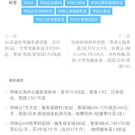
标签：
华纳云
华纳云优惠码
华纳云促销
华纳云新加坡服务器
华纳云新加坡机房
华纳云美国服务器
华纳云香港
华纳云香港服务器
华纳云香港高防IP
上一篇
下一篇
Jtti圣诞专用服务器优惠：月付
恒创科技跨年优惠：香港云服务
$85起，大带宽服务器月付$99
器2折月付24.8元，轻量云1核
起，香港/美国/新加坡CN2线路
1G10M 3年436元，另有独服/高
防/大带宽服务器，美国/日本/香
港CN2
相关推荐
华纳云海外云服务器秒杀：首月19.9元起，香港 CN2、日本优
化、美国 CN2 可选
华纳云7月大促：服务器限时2折起，香港8核16G CN2低至166元/
月，美国/日本/新加坡多机房可选，续费同价+轻量季付买2送1
华纳云618世界杯促销：服务器全场4折起，香港4核4G 5M CN2低
至62元/月，买1年送3个月（实付15个月），物理服务器3.8折起