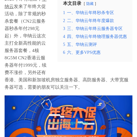
本文目录
隐藏
纳云
发来了年终大促
1
一、华纳云年终秒杀专区
活动，除了常规的秒
2
二、华纳云年终年度爆款
杀套餐（CN2云服务
器秒杀年付298元
3
三、华纳云年终云服务器专区
起）外，华纳云这次
4
四、华纳云年终物理服务器优惠
主打全新高性能的云
5
五、华纳云测评
服务器套餐，4核
6
六、更多VPS优惠
8G5M CN2香港云服
务器年付1999元，续
费不涨价，另外还有
香港、美国和新加坡机房独立服务器、高防服务器、大带宽服
务器可选，需要的朋友可以关注一下。