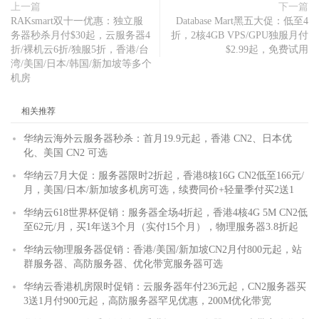
上一篇
下一篇
RAKsmart双十一优惠：独立服
Database Mart黑五大促：低至4
务器秒杀月付$30起，云服务器4
折，2核4GB VPS/GPU独服月付
折/裸机云6折/独服5折，香港/台
$2.99起，免费试用
湾/美国/日本/韩国/新加坡等多个
机房
相关推荐
华纳云海外云服务器秒杀：首月19.9元起，香港 CN2、日本优
化、美国 CN2 可选
华纳云7月大促：服务器限时2折起，香港8核16G CN2低至166元/
月，美国/日本/新加坡多机房可选，续费同价+轻量季付买2送1
华纳云618世界杯促销：服务器全场4折起，香港4核4G 5M CN2低
至62元/月，买1年送3个月（实付15个月），物理服务器3.8折起
华纳云物理服务器促销：香港/美国/新加坡CN2月付800元起，站
群服务器、高防服务器、优化带宽服务器可选
华纳云香港机房限时促销：云服务器年付236元起，CN2服务器买
3送1月付900元起，高防服务器罕见优惠，200M优化带宽