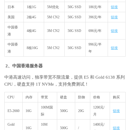
日本
1核1G
5M优化
50G SSD
186元/年
链接
美国
2核4G
5M CN2
50G SSD
396元/年
链接
中国香
4核4G
3M CN2
50G SSD
696元/年
链接
港
中国香
996元/半
8核16G
5M CN2
50G SSD
链接
港
年
2
、中国香港服务器
中港高速访问，独享带宽不限流量，提供 E5 和 Gold 6138 系列
CPU，硬盘支持 1T NVMe，支持免费测试！
CPU
内存
带宽
硬盘
防御
价格
购买
100M国
1200元/
E5-2660
16G
500G
20G
链接
际
月
Gold
10M
1400元/
16G
500G
/
链接