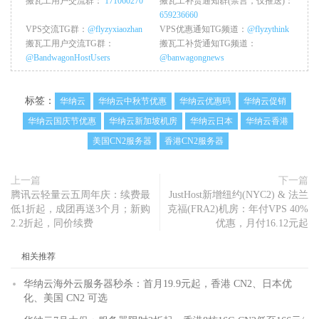
搬瓦工用户交流群：
171060270
搬瓦工补货通知群(禁言，仅推送)：
659236660
VPS交流TG群：
@flyzyxiaozhan
VPS优惠通知TG频道：
@flyzythink
搬瓦工用户交流TG群：
搬瓦工补货通知TG频道：
@BandwagonHostUsers
@banwagongnews
标签：
华纳云
华纳云中秋节优惠
华纳云优惠码
华纳云促销
华纳云国庆节优惠
华纳云新加坡机房
华纳云日本
华纳云香港
美国CN2服务器
香港CN2服务器
上一篇
下一篇
腾讯云轻量云五周年庆：续费最
JustHost新增纽约(NYC2) & 法兰
低1折起，成团再送3个月；新购
克福(FRA2)机房：年付VPS 40%
2.2折起，同价续费
优惠，月付16.12元起
相关推荐
华纳云海外云服务器秒杀：首月19.9元起，香港 CN2、日本优
化、美国 CN2 可选