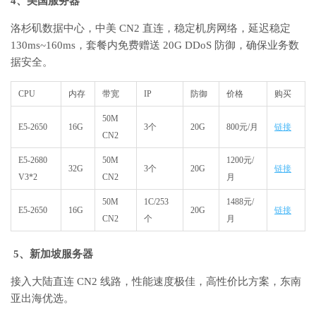
4、美国服务器
洛杉矶数据中心，中美 CN2 直连，稳定机房网络，延迟稳定
130ms~160ms，套餐内免费赠送 20G DDoS 防御，确保业务数
据安全。
CPU
内存
带宽
IP
防御
价格
购买
50M
E5-2650
16G
3个
20G
800元/月
链接
CN2
E5-2680
50M
1200元/
32G
3个
20G
链接
V3*2
CN2
月
50M
1C/253
1488元/
E5-2650
16G
20G
链接
CN2
个
月
5、
新加坡服务器
接入大陆直连 CN2 线路，性能速度极佳，高性价比方案，东南
亚出海优选。