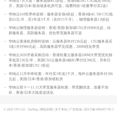
华纳云7月大促：服务器限时2折起，香港8核16G CN2低至166元/
月，美国/日本/新加坡多机房可选，续费同价+轻量季付买2送1
华纳云618世界杯促销：服务器全场4折起，香港4核4G 5M CN2低
至62元/月，买1年送3个月（实付15个月），物理服务器3.8折起
华纳云物理服务器促销：香港/美国/新加坡CN2月付800元起，站
群服务器、高防服务器、优化带宽服务器可选
华纳云香港机房限时促销：云服务器年付236元起，CN2服务器买
3送1月付900元起，高防服务器罕见优惠，200M优化带宽
华纳云2026开春采购活动：香港轻量云服务器200M大带宽优化独
享低至236元/年，美国CN2云服务器4核8G季付仅396元，另有日
本/香港/新加坡CN2 3折起
华纳云12月年终钜惠：年付买1年送2个月，海外云服务器年付186
元起，美国/日本/香港/新加坡机房
华纳云双十一11.11大带宽服务器钜惠：带宽翻倍送，加量不加
价，香港/日本大陆直连优化
© 2026
VPS GO
SiteMap
|
网站归档
|
关于本站
|
广告投放
|
苏ICP备19004971号-3