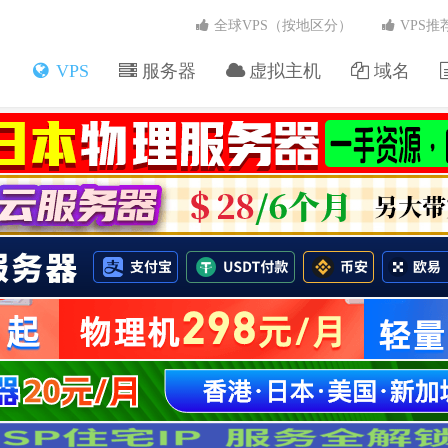
全球VPS（按地区分）
VPS推
VPS
服务器
虚拟主机
域名