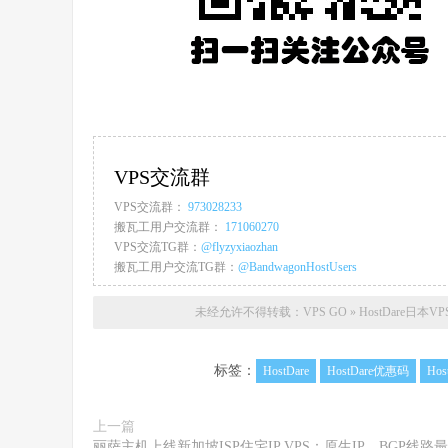
VPS交流群
VPS交流群：
973028233
搬瓦工用户交流群：
171060270
VPS交流TG群：
@flyzyxiaozhan
搬瓦工用户交流TG群：
@BandwagonHostUsers
未经允许不得转载：
VPS GO
»
HostDare日本
标签：
HostDare
HostDare优惠码
Hos
上一篇
丽萨主机上线新加坡ISP住宅IP VPS：原生IP，BGP线路