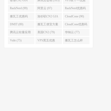
香港CN2 GIA
腾讯云促销 (105)
VPS双十一优惠
(111)
(102)
RackNerd (99)
阿里云 (97)
RackNerd优惠码
(93)
搬瓦工优惠码
洛杉矶CN2 GIA
CloudCone (90)
(92)
(92)
DMIT (89)
搬瓦工便宜方案
CloudCone优惠码
(86)
(82)
腾讯云轻量应用
美国CN2 (79)
华纳云 (77)
服务器 (82)
Vultr (75)
VPS黑五优惠
搬瓦工怎么样
(75)
(75)