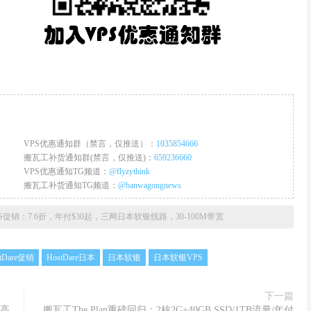
VPS优惠通知群（禁言，仅推送）：
1035854666
搬瓦工补货通知群(禁言，仅推送)：
659236660
VPS优惠通知TG频道：
@flyzythink
搬瓦工补货通知TG频道：
@banwagongnews
VPS促销：7.6折，年付$30起，三网日本软银线路，30-100M带宽
tDare促销
HostDare日本
日本软银
日本软银VPS
下一篇
最高
搬瓦工The Plan重磅回归：2核2G+40GB SSD/1TB流量/年付