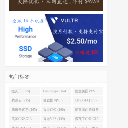
热门标签
搬瓦工 (325)
BandwagonHost
便宜美国VPS
(223)
(222)
腾讯云 (215)
便宜国内VPS
CN2 GIA (178)
(184)
腾讯云优惠 (165)
香港CN2 (160)
便宜国内云服务
器 (152)
美国CN2 GIA
香港VPS (139)
搬瓦工CN2 GIA
(141)
(118)