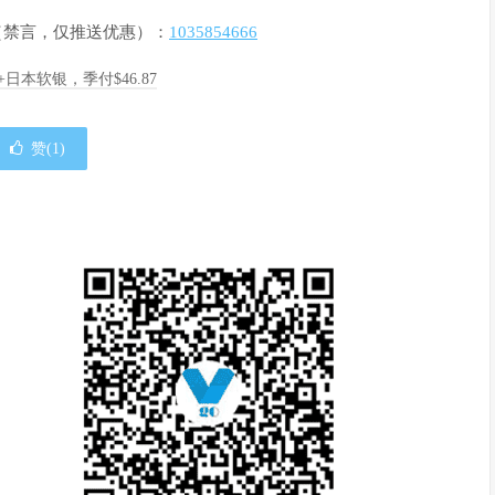
群（禁言，仅推送优惠）：
1035854666
A+日本软银，季付$46.87
赞(
1
)