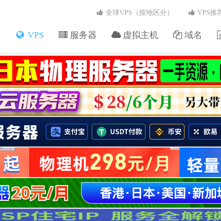
全球VPS（按地区分）
VPS推
VPS
服务器
虚拟主机
域名