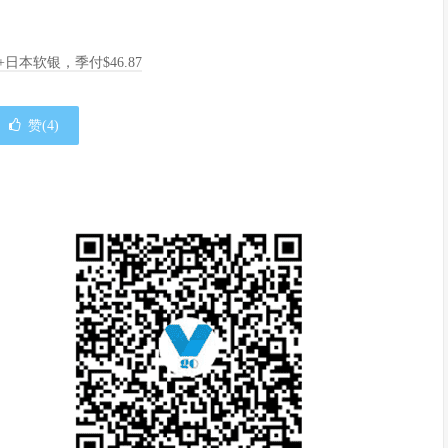
A+日本软银，季付$46.87
赞(
4
)