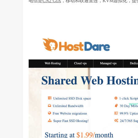
电信是
CN2 GIA
，移动和联通直连，KVM虚拟化，提