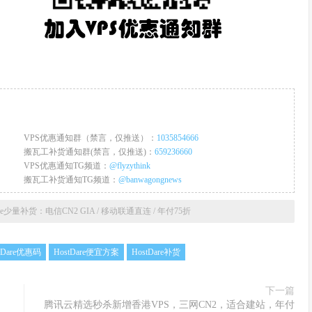
VPS优惠通知群（禁言，仅推送）：
1035854666
搬瓦工补货通知群(禁言，仅推送)：
659236660
VPS优惠通知TG频道：
@flyzythink
搬瓦工补货通知TG频道：
@banwagongnews
are少量补货：电信CN2 GIA / 移动联通直连 / 年付75折
tDare优惠码
HostDare便宜方案
HostDare补货
下一篇
腾讯云精选秒杀新增香港VPS，三网CN2，适合建站，年付