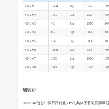
CKVM1
756M
1核
35G
50
CKVM2
1.5G
2核
75G
65
CKVM3
4G
3核
150G
80
CKVM4
8G
4核
300G
10
CKVM5
16G
5核
600G
10
CKVM6
756M
1核
150G
50
CKVM7
1.5G
2核
300G
65
CKVM8
4.0G
3核
450G
80
测试IP
HostDare这款中国线路优化VPS的具体下载速度和