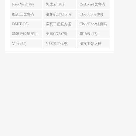
(111)
(102)
RackNerd (99)
阿里云 (97)
RackNerd优惠码
(93)
搬瓦工优惠码
洛杉矶CN2 GIA
CloudCone (90)
(92)
(92)
DMIT (89)
搬瓦工便宜方案
CloudCone优惠码
(86)
(82)
腾讯云轻量应用
美国CN2 (79)
华纳云 (77)
服务器 (82)
Vultr (75)
VPS黑五优惠
搬瓦工怎么样
(75)
(75)