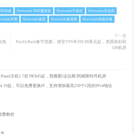
 BBR加速
Hostwinds BBR魔改版
Hostwinds不稳定
Hostwinds丢包高
stwinds评测
Hostwinds速度
Hostwinds速度慢
Hostwinds锐速加速
下一篇
包免
PacificRack春节优惠：便宜VPS年付8.88美元起，美国洛杉矶
QN机房
，cPanel主机1.7折3年$45起，西雅图/达拉斯/阿姆斯特丹机房
$4.19起，可以免费更换IP，支持增加最高250个C段的IPv4地址
自动续费教程
分享