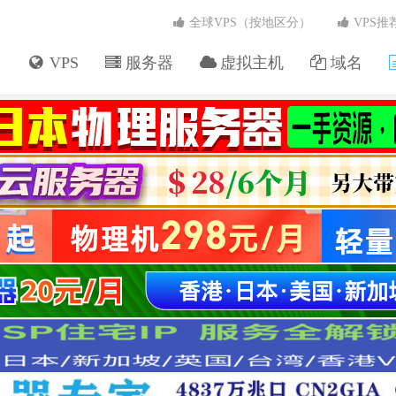
全球VPS（按地区分）
VPS推
VPS
服务器
虚拟主机
域名