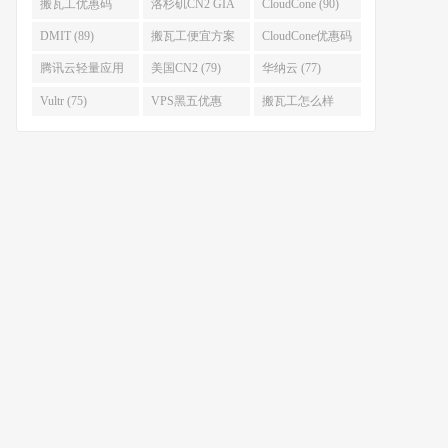
(93)
搬瓦工优惠码
洛杉矶CN2 GIA
CloudCone (90)
(92)
(92)
DMIT (89)
搬瓦工便宜方案
CloudCone优惠码
(86)
(82)
腾讯云轻量应用
美国CN2 (79)
华纳云 (77)
服务器 (82)
Vultr (75)
VPS黑五优惠
搬瓦工怎么样
(75)
(75)