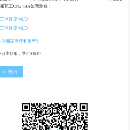
年搬瓦工CN2 GIA最新测速：
联通三网速度测试
》
联通三网速度测试
》
S服务器商家整理和推荐
》
A+日本软银，季付$46.87
赞(
0
)