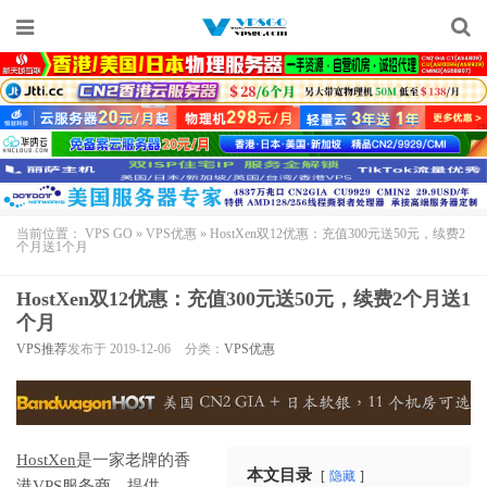
当前位置：
VPS GO
»
VPS优惠
»
HostXen双12优惠：充值300元送50元，续费2
个月送1个月
HostXen双12优惠：充值300元送50元，续费2个月送1
个月
VPS推荐
发布于 2019-12-06
分类：
VPS优惠
HostXen
是一家老牌的香
本文目录
隐藏
港VPS服务商，提供