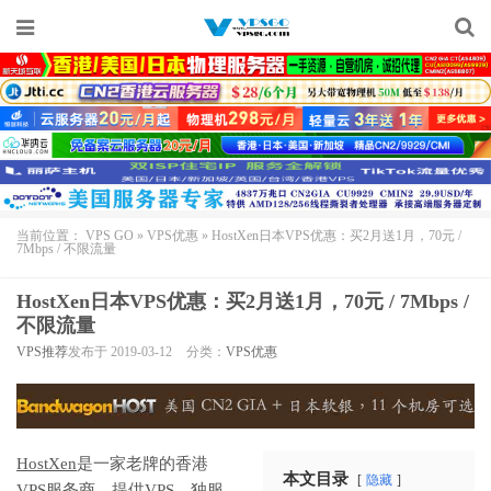
当前位置：
VPS GO
»
VPS优惠
»
HostXen日本VPS优惠：买2月送1月，70元 /
7Mbps / 不限流量
HostXen日本VPS优惠：买2月送1月，70元 / 7Mbps /
不限流量
VPS推荐
发布于 2019-03-12
分类：
VPS优惠
HostXen
是一家老牌的香港
本文目录
隐藏
VPS服务商，提供VPS，独服