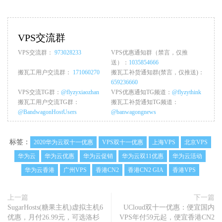
VPS交流群
VPS交流群：
973028233
VPS优惠通知群（禁言，仅推
送）：
1035854666
搬瓦工用户交流群：
171060270
搬瓦工补货通知群(禁言，仅推送)：
659236660
VPS交流TG群：
@flyzyxiaozhan
VPS优惠通知TG频道：
@flyzythink
搬瓦工用户交流TG群：
搬瓦工补货通知TG频道：
@BandwagonHostUsers
@banwagongnews
标签：
2020华为云双十一优惠
VPS双十一优惠
上海VPS
北京VPS
华为云
华为云优惠
华为云促销
华为云双11优惠
华为云活动
华为云香港
广州VPS
香港CN2
香港CN2 GIA
香港VPS
上一篇
下一篇
SugarHosts(糖果主机)虚拟主机6
UCloud双十一优惠：便宜国内
优惠，月付26.99元，可选洛杉
VPS年付59元起，便宜香港CN2