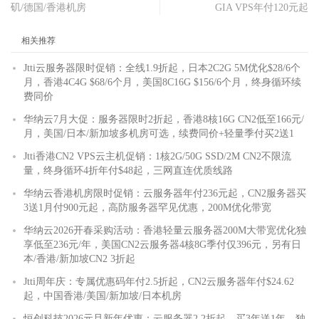
矶/德国/香港机房
GIA VPS年付120元起
相关推荐
Jtti云服务器限时促销：全线1.9折起，日本2C2G 5M优化$28/6个
月，香港4C4G $68/6个月，美国8C16G $156/6个月，终身循环续
费同价
华纳云7月大促：服务器限时2折起，香港8核16G CN2低至166元/
月，美国/日本/新加坡多机房可选，续费同价+轻量季付买2送1
Jtti香港CN2 VPS云主机促销：1核2G/50G SSD/2M CN2不限流
量，终身循环4折年付$48起，三网直连优质线路
华纳云香港机房限时促销：云服务器年付236元起，CN2服务器买
3送1月付900元起，高防服务器罕见优惠，200M优化带宽
华纳云2026开春采购活动：香港轻量云服务器200M大带宽优化独
享低至236元/年，美国CN2云服务器4核8G季付仅396元，另有日
本/香港/新加坡CN2 3折起
Jtti周年庆：专属优惠码年付2.5折起，CN2云服务器年付$24.62
起，中国香港/美国/新加坡/日本机房
恒创科技2026元旦新年优惠：云服务器2.2折起，买3年送1年，独