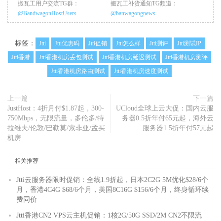
搬瓦工用户交流TG群：
搬瓦工补货通知TG频道：
@BandwagonHostUsers
@banwagongnews
标签：
Jtti
Jtti优惠码
Jtti促销
Jtti怎么样
Jtti测评
Jtti测试IP
Jtti香港
Jtti香港机房丢包测试
Jtti香港机房延迟测试
Jtti香港机房测评
Jtti香港机房路由测试
Jtti香港机房速度测试
上一篇
下一篇
JustHost：4折月付$1.87起，300-
UCloud全球上云大促：国内云服
750Mbps，无限流量，多伦多/特
务器0.5折年付65元起，海外云
拉维夫/伦敦/巴勒莫/索非亚/孟买
服务器1.5折年付57元起
机房
相关推荐
Jtti云服务器限时促销：全线1.9折起，日本2C2G 5M优化$28/6个
月，香港4C4G $68/6个月，美国8C16G $156/6个月，终身循环续
费同价
Jtti香港CN2 VPS云主机促销：1核2G/50G SSD/2M CN2不限流