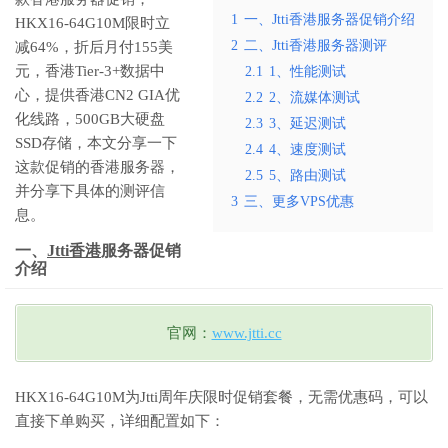
1
一、Jtti香港服务器促销介绍
HKX16-64G10M限时立
2
二、Jtti香港服务器测评
减64%，折后月付155美
元，香港Tier-3+数据中
2.1
1、性能测试
心，提供香港CN2 GIA优
2.2
2、流媒体测试
化线路，500GB大硬盘
2.3
3、延迟测试
SSD存储，本文分享一下
2.4
4、速度测试
这款促销的香港服务器，
2.5
5、路由测试
并分享下具体的测评信
3
三、更多VPS优惠
息。
一、
Jtti香港
服务器促销
介绍
官网：
www.jtti.cc
HKX16-64G10M为Jtti周年庆限时促销套餐，无需优惠码，可以
直接下单购买，详细配置如下：