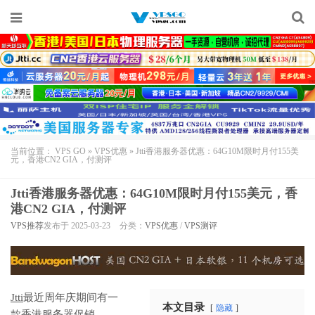
当前位置：
VPS GO
»
VPS优惠
»
Jtti香港服务器优惠：64G10M限时月付155美
元，香港CN2 GIA，付测评
Jtti香港服务器优惠：64G10M限时月付155美元，香
港CN2 GIA，付测评
VPS推荐
发布于 2025-03-23
分类：
VPS优惠
/
VPS测评
Jtti
最近周年庆期间有一
本文目录
隐藏
款香港服务器促销，