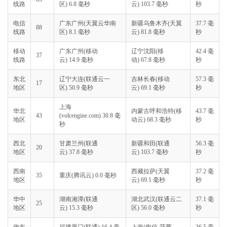
线路
区) 6.8 毫秒
云) 103.7 毫秒
秒
电信
广东广州(天翼云华南
新疆乌鲁木齐(天翼
37.7 毫
88
线路
区) 8.1 毫秒
云) 81.8 毫秒
秒
移动
广东广州(移动
辽宁沈阳(移
42.4 毫
37
线路
云) 14.9 毫秒
动) 67.8 毫秒
秒
东北
辽宁大连(联通云一
吉林长春(移动
57.3 毫
17
地区
区) 50.9 毫秒
云) 69.1 毫秒
秒
上海
华北
内蒙古呼和浩特(移
43.7 毫
43
(volcengine.com) 30.8 毫
地区
动云) 68.3 毫秒
秒
秒
西北
甘肃兰州(联通
新疆和田(联通
56.3 毫
20
地区
云) 37.8 毫秒
云) 103.7 毫秒
秒
西南
西藏拉萨(天翼
37.2 毫
35
重庆(腾讯云) 0.0 毫秒
地区
云) 69.1 毫秒
秒
华中
湖南湘潭(联通
湖北武汉(联通云二
37.1 毫
25
地区
云) 15.3 毫秒
区) 56.0 毫秒
秒
华东
福建厦门(联通) 16.4 毫
上海(电信-菠萝
36.5 毫