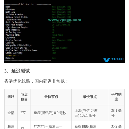
3、延迟测试
香港优化线路，国内延迟非常低：
节点
平均响
线路
最快节点
最慢节点
数目
应
上海(电信-菠萝
38.1 毫
全部
277
重庆(腾讯云) 0.0 毫秒
云) 169.1 毫秒
秒
联通
广东广州(联通云一
新疆和田(联通
35.2 毫
83