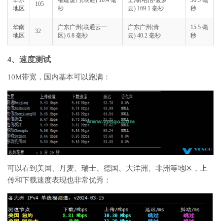
105
地区
秒
云) 169.1 毫秒
秒
华南
广东广州(联通云一
广东广州(青
15.5 毫
32
地区
区) 6.8 毫秒
云) 40.2 毫秒
秒
4、速度测试
10M带宽，国内基本可以跑满：
可以看到美国、丹麦、瑞士、德国、大洋洲、非洲等地区，上
传和下载速度表现也非常优秀：