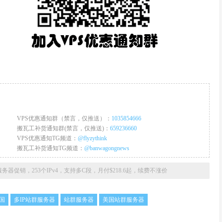
VPS优惠通知群（禁言，仅推送）：
1035854666
搬瓦工补货通知群(禁言，仅推送)：
659236660
VPS优惠通知TG频道：
@flyzythink
搬瓦工补货通知TG频道：
@banwagongnews
群服务器促销，253个IPv4，支持多C段，月付$218.6起，续费不涨价
美国
多IP站群服务器
站群服务器
美国站群服务器