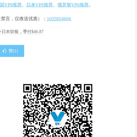
国VPS推荐
、
日本VPS推荐
、
俄罗斯VPS推荐
。
群（禁言，仅推送优惠）：
1035854666
A+日本软银，季付$46.87
赞(
1
)