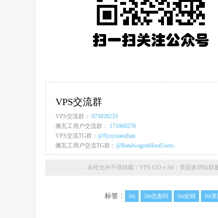
VPS交流群
VPS交流群：
973028233
搬瓦工用户交流群：
171060270
VPS交流TG群：
@flyzyxiaozhan
搬瓦工用户交流TG群：
@BandwagonHostUsers
未经允许不得转载：
VPS GO
»
Jtti：美国多IP站
标签：
Jtti
Jtti优惠码
Jtti促销
Jtti