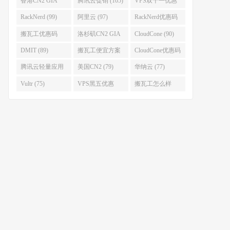
香港CN2 GIA
腾讯云促销 (105)
VPS双十一优惠
(111)
(102)
RackNerd (99)
阿里云 (97)
RackNerd优惠码
(93)
搬瓦工优惠码
洛杉矶CN2 GIA
CloudCone (90)
(92)
(92)
DMIT (89)
搬瓦工便宜方案
CloudCone优惠码
(86)
(82)
腾讯云轻量应用
美国CN2 (79)
华纳云 (77)
服务器 (82)
Vultr (75)
VPS黑五优惠
搬瓦工怎么样
(75)
(75)