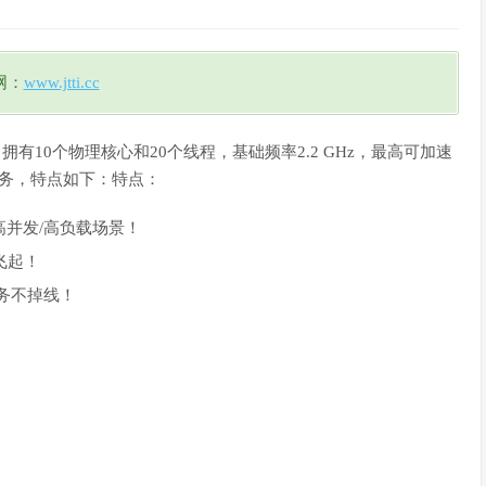
网：
www.jtti.cc
v2处理器，拥有10个物理核心和20个线程，基础频率2.2 GHz，最高可加速
任务，特点如下：特点：
处理高并发/高负载场景！
飞起！
业务不掉线！