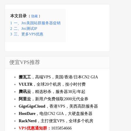
本文目录
隐藏
1
一、Jtti美国站群服务器促销
2
二、Jtti测试IP
3
三、更多VPS优惠
便宜VPS推荐
搬瓦工
，高端VPS，美国/香港/日本CN2 GIA
VULTR
，全球20个机房，按小时付费
腾讯云
，精选秒杀，服务器38元/年起
阿里云
，新用户免费领取2000元代金券
GigsGigsCloud
，香港VPS，美西高防服务器
HostDare
，电信CN2 GIA，大硬盘服务器
RackNerd
，主打便宜VPS，全球多个机房
VPS优惠通知群：
1035854666