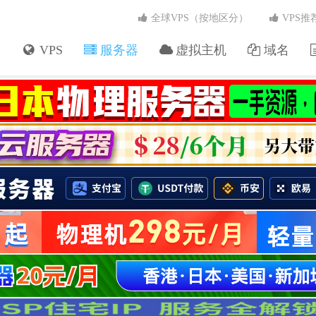
全球VPS（按地区分）
VPS推
VPS
服务器
虚拟主机
域名