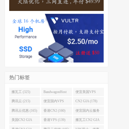
热门标签
搬瓦工 (325)
BandwagonHost
便宜美国VPS
(223)
(222)
腾讯云 (215)
便宜国内VPS
CN2 GIA (178)
(184)
腾讯云优惠 (165)
香港CN2 (160)
便宜国内云服务
器 (152)
美国CN2 GIA
香港VPS (139)
搬瓦工CN2 GIA
(141)
(118)