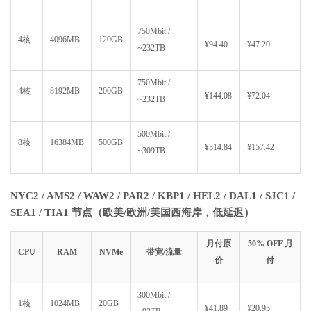
750Mbit /
4核
4096MB
120GB
¥94.40
¥47.20
~232TB
750Mbit /
4核
8192MB
200GB
¥144.08
¥72.04
~232TB
500Mbit /
8核
16384MB
500GB
¥314.84
¥157.42
~309TB
NYC2 / AMS2 / WAW2 / PAR2 / KBP1 / HEL2 / DAL1 / SJC1 /
SEA1 / TIA1 节点（欧美/欧洲/美国西海岸，低延迟）
月付原
50% OFF 月
CPU
RAM
NVMe
带宽/流量
价
付
300Mbit /
1核
1024MB
20GB
¥41.89
¥20.95