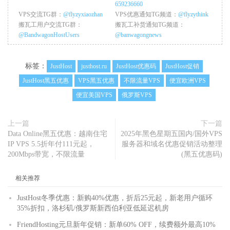
659236660
VPS交流TG群：
@flyzyxiaozhan
VPS优惠通知TG频道：
@flyzythink
搬瓦工用户交流TG群：
搬瓦工补货通知TG频道：
@BandwagonHostUsers
@banwagongnews
标签：
JustHost
justhost.ru
JustHost优惠码
JustHost促销
JustHost黑五优惠
VPS黑五优惠
不限流量VPS
便宜欧洲VPS
便宜美国VPS
俄罗斯VPS
上一篇
下一篇
Data Online黑五优惠：越南住宅
2025年黑色星期五国内/国外VPS
IP VPS 5.5折年付111元起，
服务器和域名优惠促销活动整理
200Mbps带宽，不限流量
(黑五优惠码)
相关推荐
JustHost冬季优惠：新购40%优惠，折后25元起，新老用户循环
35%折扣，洛杉矶/俄罗斯新西伯利亚低延迟机房
FriendHosting元旦新年促销：新单60% OFF，续费额外最高10%