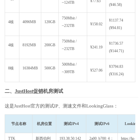
¥77.63
~124TB
(¥46.58)
750Mbit /
¥1137.74
4核
4096MB
120GB
¥158.02
~232TB
(¥94.81)
750Mbit /
¥1736.57
4核
8192MB
200GB
¥241.19
~232TB
(¥144.71)
500Mbit /
¥3794.83
8核
16384MB
500GB
¥527.06
~309TB
(¥316.24)
二、
JustHost促销
机房测试
这是JustHost官方的测试IP、测速文件和LookingGlass：
节点名称
机房位置
测试IPv4
测试IPv6
LookingG
TTK
新西伯利
193.38.50.142
2a00: b700: 4 ::
https://lg-