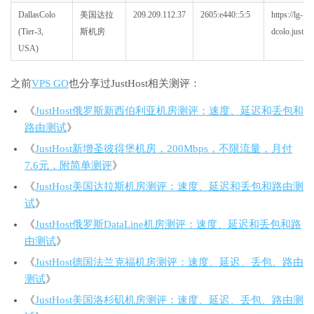
DallasColo
美国达拉
209.209.112.37
2605:e440::5:5
https://lg-
(Tier-3,
斯机房
dcolo.justhos
USA)
之前
VPS GO
也分享过JustHost相关测评：
《
JustHost俄罗斯新西伯利亚机房测评：速度、延迟和丢包和
路由测试
》
《
JustHost新增圣彼得堡机房，200Mbps，不限流量，月付
7.6元，附简单测评
》
《
JustHost美国达拉斯机房测评：速度、延迟和丢包和路由测
试
》
《
JustHost俄罗斯DataLine机房测评：速度、延迟和丢包和路
由测试
》
《
JustHost德国法兰克福机房测评：速度、延迟、丢包、路由
测试
》
《
JustHost美国洛杉矶机房测评：速度、延迟、丢包、路由测