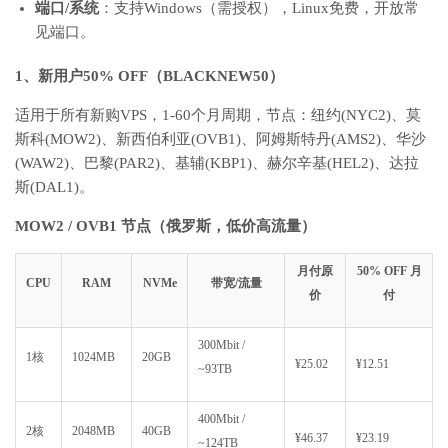
端口/系统
：支持Windows（需授权），Linux免费，开放常
见端口。
1、新用户50% OFF（BLACKNEW50）
适用于所有新购VPS，1-60个月周期，节点：纽约(NYC2)、莫
斯科(MOW2)、新西伯利亚(OVB1)、阿姆斯特丹(AMS2)、华沙
(WAW2)、巴黎(PAR2)、基辅(KBP1)、赫尔辛基(HEL2)、达拉
斯(DAL1)。
MOW2 / OVB1 节点（俄罗斯，低价高流量）
月付原
50% OFF 月
CPU
RAM
NVMe
带宽/流量
价
付
300Mbit /
1核
1024MB
20GB
¥25.02
¥12.51
~93TB
400Mbit /
2核
2048MB
40GB
¥46.37
¥23.19
~124TB