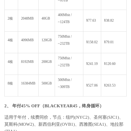
~93TB
400Mbit /
2核
2048MB
40GB
¥77.63
¥38.82
~124TB
750Mbit /
4核
4096MB
120GB
¥158.02
¥79.01
~232TB
750Mbit /
4核
8192MB
200GB
¥241.19
¥120.60
~232TB
500Mbit /
8核
16384MB
500GB
¥527.06
¥263.53
~309TB
2、 年付45% OFF（BLACKYEAR45，终身循环）
适用于年付，续费同价，节点：纽约(NYC2)、圣何塞(SJC1)、
莫斯科(MOW2)、新西伯利亚(OVB1)、西雅图(SEA1)、地拉那