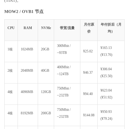
(TIA1)。
MOW2 / OVB1 节点
月付原
年付折后（月
CPU
RAM
NVMe
带宽/流量
价
均）
300Mbit /
¥165.13
1核
1024MB
20GB
¥25.02
~93TB
(¥13.76)
400Mbit /
¥306.04
2核
2048MB
40GB
¥46.37
~124TB
(¥25.50)
750Mbit /
¥623.04
4核
4096MB
120GB
¥94.40
~232TB
(¥51.92)
750Mbit /
¥950.93
4核
8192MB
200GB
¥144.08
~232TB
(¥79.24)