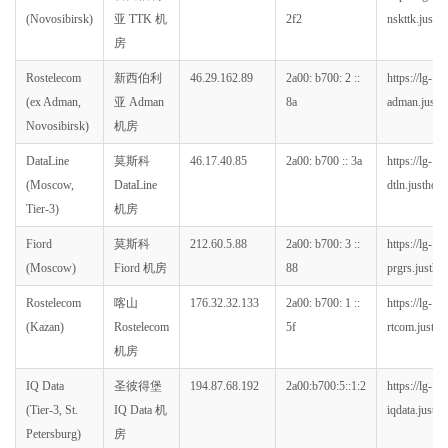
(Novosibirsk)
亚 TTK 机
2f2
nskttk.justho
房
Rostelecom
新西伯利
46.29.162.89
2a00: b700: 2 ::
https://lg-
(ex Adman,
亚 Adman
8a
adman.justho
Novosibirsk)
机房
DataLine
莫斯科
46.17.40.85
2a00: b700 :: 3a
https://lg-
(Moscow,
DataLine
dtln.justhost.
Tier-3)
机房
Fiord
莫斯科
212.60.5.88
2a00: b700: 3 ::
https://lg-
(Moscow)
Fiord 机房
88
prgrs.justhos
Rostelecom
喀山
176.32.32.133
2a00: b700: 1 ::
https://lg-
(Kazan)
Rostelecom
5f
rtcom.justhos
机房
IQ Data
圣彼得堡
194.87.68.192
2a00:b700:5::1:2
https://lg-
(Tier-3, St.
IQ Data 机
iqdata.justho
Petersburg)
房