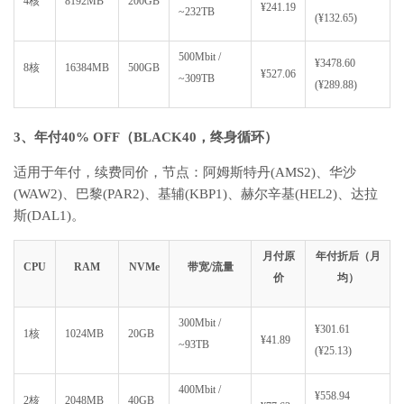
4核
8192MB
200GB
¥241.19
~232TB
(¥132.65)
500Mbit /
¥3478.60
8核
16384MB
500GB
¥527.06
~309TB
(¥289.88)
3、年付40% OFF（BLACK40，终身循环）
适用于年付，续费同价，节点：阿姆斯特丹(AMS2)、华沙
(WAW2)、巴黎(PAR2)、基辅(KBP1)、赫尔辛基(HEL2)、达拉
斯(DAL1)。
月付原
年付折后（月
CPU
RAM
NVMe
带宽/流量
价
均）
300Mbit /
¥301.61
1核
1024MB
20GB
¥41.89
~93TB
(¥25.13)
400Mbit /
¥558.94
2核
2048MB
40GB