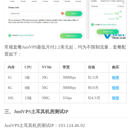
常规套餐JustVPS最低月付2.2美元起，均为不限制流量，套餐配
置如下：
内存
CPU
NVMe
带宽
价格
购买
1G
1核
20G
300Mbps
$2.2/月
链接
4G
4核
50G
500Mbps
$6.0/月
链接
16G
12核
500G
1Gbps
$24.5/月
链接
三、JustVPS土耳其机房测试IP
JustVPS土耳其机房测试IP：193.124.46.92