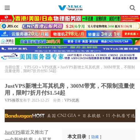
当前位置：
VPS GO
»
VPS优惠
»
JustVPS新增土耳其机房，300M带宽，不限制
流量使用，限时7折月付$1.54起
JustVPS新增土耳其机房，300M带宽，不限制流量使
用，限时7折月付$1.54起
VPS推荐
发布于 2023-12-25
分类：
VPS优惠
JustVPS
最近又推出了
本文目录
隐藏
一个新的机房：土耳其