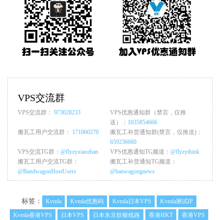
VPS交流群
VPS交流群：
973028233
VPS优惠通知群（禁言，仅推
送）：
1035854666
搬瓦工用户交流群：
171060270
搬瓦工补货通知群(禁言，仅推送)：
659236660
VPS交流TG群：
@flyzyxiaozhan
VPS优惠通知TG频道：
@flyzythink
搬瓦工用户交流TG群：
搬瓦工补货通知TG频道：
@BandwagonHostUsers
@banwagongnews
标签：
Kvmla
Kvmla优惠码
Kvmla日本VPS
Kvmla测试IP
Kvmla香港VPS
日本VPS
日本东京软银线路
香港HKT
香港VPS