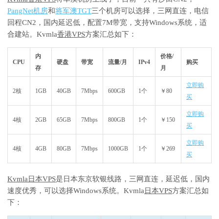
PangNet机房
和
将军澳TGT
三个机房可以选择，三网直连，电信
回程CN2，国内延迟低，配置7M带宽，支持Windows系统，适
合建站。Kvmla
香港VPS
方案汇总如下：
内
价格/
CPU
硬盘
带宽
流量/月
IPv4
购买
存
月
立即购
2核
1GB
40GB
7Mbps
600GB
1个
￥80
买
立即购
4核
2GB
65GB
7Mbps
800GB
1个
￥150
买
立即购
4核
4GB
80GB
7Mbps
1000GB
1个
￥269
买
Kvmla日本VPS
是日本东京软银线路，三网直连，延迟低，国内
速度优秀，可以选择Windows系统。Kvmla
日本VPS
方案汇总如
下：