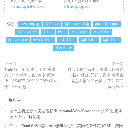
搬瓦工用户交流TG群：
搬瓦工补货通知TG频道：
@BandwagonHostUsers
@banwagongnews
标签：
VPS 618优惠
丽萨主机
丽萨主机618优惠
丽萨主机优惠码
丽萨主机促销
原生IP
双ISP
台湾住宅IP
台湾原生IP
新加坡住宅IP
新加坡原生IP
日本原生IP
美国住宅IP
美国原生IP
香港原生IP
上一篇
下一篇
TmhHost 618优惠：美国/香港
硅云七周年优惠：香港云服务器
VPS年付特惠，ISP住宅/原生
3折年付219元起，香港/美国虚
IP，AS4837/AS9929/CN2 GIA，
拟主机年付69元起，CN2+BGP
年付388元起
优化线路
相关推荐
丽萨主机上新：美国洛杉矶 Astound/WaveBroadband 双ISP住宅家
宽 VDS，9折优惠
CstoneCloud 618特惠：全场限时六折，英国伦敦住宅双ISP、美国