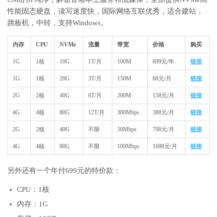
性能固态硬盘，读写速度快，国际网络互联优秀，适合建站，
跳板机，中转，支持Windows。
内存
CPU
NVMe
流量
带宽
价格
购买
1G
1核
10G
1T/月
100M
699元/年
链接
1G
1核
20G
3T/月
150M
88元/月
链接
2G
2核
40G
6T/月
200M
158元/月
链接
4G
4核
80G
12T/月
300Mbps
388元/月
链接
2G
2核
40G
不限
50Mbps
798元/月
链接
4G
4核
80G
不限
100Mbps
1688元/月
链接
另外还有一个年付699元的特价款：
CPU：1核
内存：1G