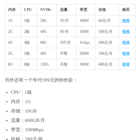
内存
CPU
NVMe
流量
带宽
价格
购买
1G
1核
20G
3T/月
300M
60元/月
链接
2G
2核
40G
8T/月
500M
100元/月
链接
4G
4核
80G
20T/月
1Gbps
300元/月
链接
2G
2核
40G
不限
200M
198元/月
链接
8G
8核
120G
不限
500M
498元/月
链接
另外还有一个年付399元的特价款：
CPU：1核
内存：1G
存储：10GB
流量：600GB/月
带宽：100Mbps
价格：399元/年