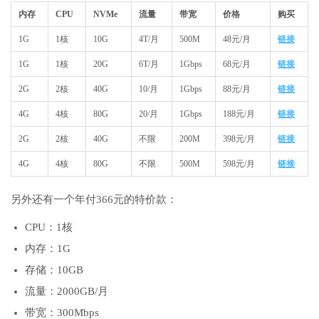
内存
CPU
NVMe
流量
带宽
价格
购买
1G
1核
10G
4T/月
500M
48元/月
链接
1G
1核
20G
6T/月
1Gbps
68元/月
链接
2G
2核
40G
10/月
1Gbps
88元/月
链接
4G
4核
80G
20/月
1Gbps
188元/月
链接
2G
2核
40G
不限
200M
398元/月
链接
4G
4核
80G
不限
500M
598元/月
链接
另外还有一个年付366元的特价款：
CPU：1核
内存：1G
存储：10GB
流量：2000GB/月
带宽：300Mbps