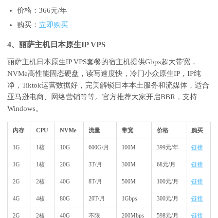
价格：366元/年
购买：
立即购买
4、丽萨主机
日本原生IP
VPS
丽萨主机日本原生IP VPS套餐的宿主机提供Gbps超大带宽，
NVMe高性能固态硬盘，读写速度快，冷门小众原生IP，IP纯
净，Tiktok运营数据好，完美解锁日本本土服务和流媒体，适合
亚马逊电商、网络营销等等。官方推荐大家开启BBR，支持
Windows。
内存
CPU
NVMe
流量
带宽
价格
购买
1G
1核
10G
600G/月
100M
399元/年
链接
1G
1核
20G
3T/月
300M
68元/月
链接
2G
2核
40G
8T/月
500M
100元/月
链接
4G
4核
80G
20T/月
1Gbps
300元/月
链接
2G
2核
40G
不限
200Mbps
598元/月
链接