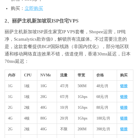
购买：
立即购买
2、丽萨主机新加坡双ISP住宅VPS
丽萨主机新加坡ISP原生家宽IP VPS套餐，Shopee运营，IP纯
净，Scamalytics欺诈值0，解锁所有流媒体。不过需要注意的
是，这款套餐提供BGP国际线路（非国内优化），部分地区联
通和移动网络直连效果不错，借道使用，香港30ms延迟，日本
70ms延迟：
内存
CPU
NVMe
流量
带宽
价格
购买
1G
1核
10G
4T/月
500M
48元/月
链接
1G
1核
20G
6T/月
1Gbps
68元/月
链接
2G
2核
40G
10/月
1Gbps
88元/月
链接
4G
4核
80G
20/月
1Gbps
188元/月
链接
2G
2核
40G
不限
200M
398元/月
链接