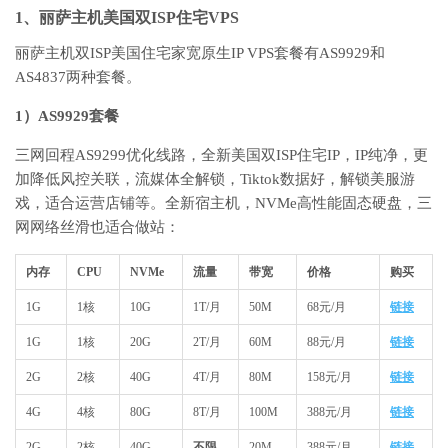
1、丽萨主机美国双ISP住宅VPS
丽萨主机双ISP美国住宅家宽原生IP VPS套餐有AS9929和
AS4837两种套餐。
1）AS9929套餐
三网回程AS9299优化线路，全新美国双ISP住宅IP，IP纯净，更
加降低风控关联，流媒体全解锁，Tiktok数据好，解锁美服游
戏，适合运营店铺等。全新宿主机，NVMe高性能固态硬盘，三
网网络丝滑也适合做站：
内存
CPU
NVMe
流量
带宽
价格
购买
1G
1核
10G
1T/月
50M
68元/月
链接
1G
1核
20G
2T/月
60M
88元/月
链接
2G
2核
40G
4T/月
80M
158元/月
链接
4G
4核
80G
8T/月
100M
388元/月
链接
2G
2核
40G
不限
20M
388元/月
链接