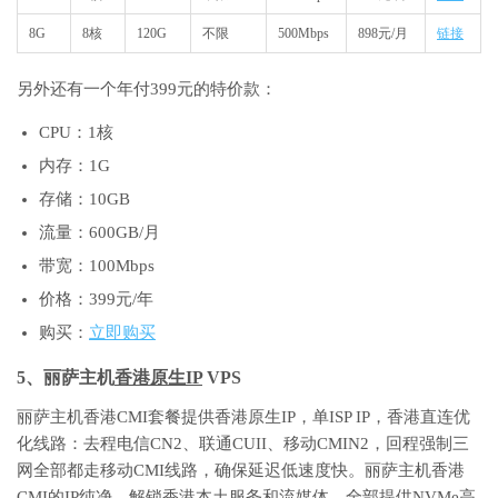
8G
8核
120G
不限
500Mbps
898元/月
链接
另外还有一个年付399元的特价款：
CPU：1核
内存：1G
存储：10GB
流量：600GB/月
带宽：100Mbps
价格：399元/年
购买：
立即购买
5、丽萨主机
香港原生IP
VPS
丽萨主机香港CMI套餐提供香港原生IP，单ISP IP，香港直连优
化线路：去程电信CN2、联通CUII、移动CMIN2，回程强制三
网全部都走移动CMI线路，确保延迟低速度快。丽萨主机香港
CMI的IP纯净，解锁香港本土服务和流媒体，全部提供NVMe高