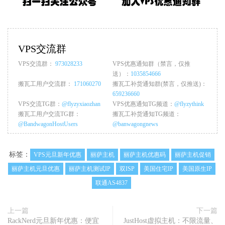
VPS交流群
VPS交流群：
973028233
VPS优惠通知群（禁言，仅推
送）：
1035854666
搬瓦工用户交流群：
171060270
搬瓦工补货通知群(禁言，仅推送)：
659236660
VPS交流TG群：
@flyzyxiaozhan
VPS优惠通知TG频道：
@flyzythink
搬瓦工用户交流TG群：
搬瓦工补货通知TG频道：
@BandwagonHostUsers
@banwagongnews
标签：
VPS元旦新年优惠
丽萨主机
丽萨主机优惠码
丽萨主机促销
丽萨主机元旦优惠
丽萨主机测试IP
双ISP
美国住宅IP
美国原生IP
联通AS4837
上一篇
下一篇
RackNerd元旦新年优惠：便宜
JustHost虚拟主机：不限流量、