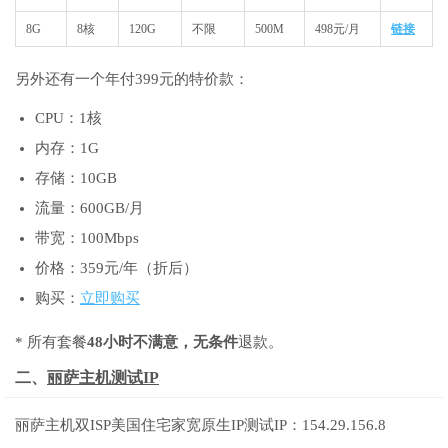
8G
8核
120G
不限
500M
498元/月
链接
另外还有一个年付399元的特价款：
CPU：1核
内存：1G
存储：10GB
流量：600GB/月
带宽：100Mbps
价格：359元/年（折后）
购买：
立即购买
* 所有套餐
48小时不满意，无条件
退款。
二、
丽萨主机测试IP
丽萨主机双ISP美国住宅家宽原生IP测试IP：154.29.156.8