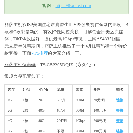
官网：
https://lisahost.com
丽萨主机双ISP美国住宅家宽原生IP VPS套餐提供全新的IP段，B
段和C段都是新的，有效降低风控关联，可解锁全部美区流媒
体，TikTok数据好，提供最高1Gbps带宽，三网AS4837回国。
元旦新年优惠期间，丽萨主机推出了一个9折优惠码和一个特价
款套餐，下面
VPS推荐
给大家介绍一下。
丽萨主机优惠码
：TS-CBP205DQJE（永久9折）
常规套餐配置如下：
内存
CPU
NVMe
流量
带宽
价格
购买
1G
1核
20G
3T/月
300M
60元/月
链接
2G
2核
40G
8T/月
500M
100元/月
链接
4G
4核
80G
20T/月
1Gbps
300元/月
链接
2G
2核
40G
不限
200M
198元/月
链接