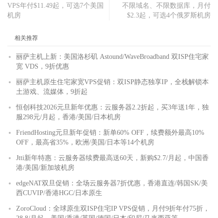
VPS年付$11.49起，可选7个美国
不限域名、不限数据库，月付
机房
$2.3起，可选4个俄罗斯机房
相关推荐
丽萨主机上新：美国洛杉矶 Astound/WaveBroadband 双ISP住宅家
宽 VDS，9折优惠
丽萨主机原生住宅家宽VPS促销：双ISP静态独享IP，全栈解锁本
土游戏、流媒体，9折起
恒创科技2026元旦新年优惠：云服务器2.2折起，买3年送1年，独
服298元/月起，香港/美国/日本机房
FriendHosting元旦新年促销：新单60% OFF，续费额外最高10%
OFF，最高省35%，欧洲/美国/日本等14个机房
Jtti新年特惠：云服务器续费最高送60天，新购$2.7/月起，中国香
港/美国/新加坡机房
edgeNAT双旦促销：全场云服务器7折优惠，香港直连/韩国SK/美
西CUVIP/香港HGC/日本原生
ZoroCloud：全球原生双ISP住宅IP VPS促销，月付9折年付75折，