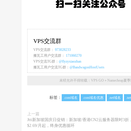
VPS交流群
VPS交流群：
973028233
搬瓦工用户交流群：
171060270
VPS交流TG群：
@flyzyxiaozhan
搬瓦工用户交流TG群：
@BandwagonHostUsers
未经允许不得转载：
VPS GO
»
Namecheap
标签：
.com域名
.com域名优惠
.net域名
.n
上一篇
Jtti新加坡国庆日促销：新加坡/香港CN2云服务器限时3折
$2.69/月起，终身优惠循环