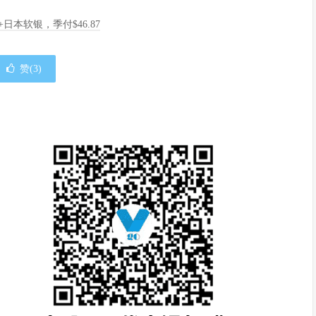
A+日本软银，季付$46.87
赞(
3
)