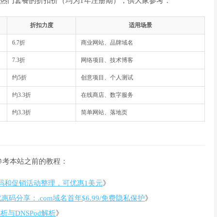
热门套餐的折扣价（均为1年注册期），供大家参考：
折扣力度
适用场景
6.7折
商业网站、品牌域名
7.3折
网络项目、技术博客
约5折
创意项目、个人测试
约3.3折
在线商店、数字服务
约3.3折
简单网站、落地页
参考本站之前的教程：
优惠码和促销活动整理，可优惠1美元
》
t优惠码分享：.com域名首年$6.99/免费隐私保护
》
解析与DNSPod解析
》