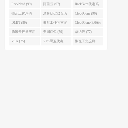
(111)
(102)
RackNerd (99)
阿里云 (97)
RackNerd优惠码
(93)
搬瓦工优惠码
洛杉矶CN2 GIA
CloudCone (90)
(92)
(92)
DMIT (89)
搬瓦工便宜方案
CloudCone优惠码
(86)
(82)
腾讯云轻量应用
美国CN2 (79)
华纳云 (77)
服务器 (82)
Vultr (75)
VPS黑五优惠
搬瓦工怎么样
(75)
(75)