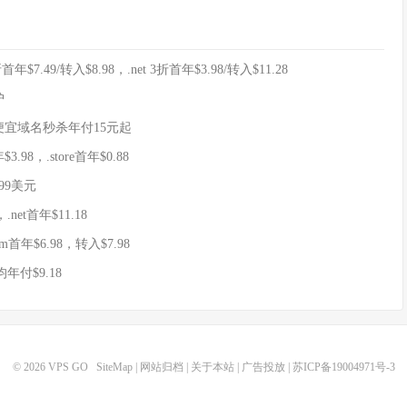
$7.49/转入$8.98，.net 3折首年$3.98/转入$11.28
护
，便宜域名秒杀年付15元起
.98，.store首年$0.88
99美元
net首年$11.18
m首年$6.98，转入$7.98
年付$9.18
© 2026
VPS GO
SiteMap
|
网站归档
|
关于本站
|
广告投放
|
苏ICP备19004971号-3