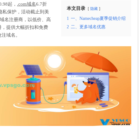
.98起，
.com域名
6.7折
本文目录
隐藏
域名隐私保护，活动截止到美
1
一、Namecheap夏季促销介绍
知名的域名注册商，以低价、高
2
二、更多域名优惠
册，提供大幅折扣和免费
抢注域名。