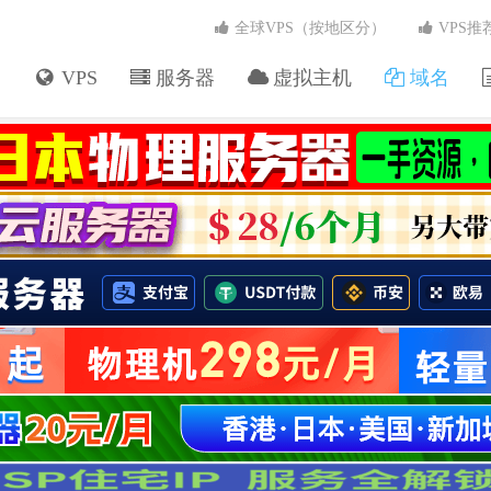
全球VPS（按地区分）
VPS推
VPS
服务器
虚拟主机
域名