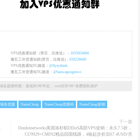
VPS优惠通知群（禁言，仅推送）：
1035854666
搬瓦工补货通知群(禁言，仅推送)：
659236660
VPS优惠通知TG频道：
@flyzythink
搬瓦工补货通知TG频道：
@banwagongnews
夏季域名超级特惠：最低$0.98/年起，.com仅$9.98+免费隐私保护
et域名优惠
NameCheap
NameCheap优惠码
NameCheap促销
下一篇
，
Dotdotnetworks美国洛杉矶DDoS高防VPS促销：永久7.5折，
CU9929+CMIN2精品回国线路，4核起步折后67.4USD/月