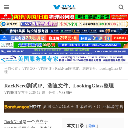
当前位置：
VPS GO
»
VPS测评
»
RackNerd测试IP、测速文件、LookingGlass整
理
RackNerd测试IP、测速文件、LookingGlass整理
VPS推荐
发布于 2020-12-10
分类：
VPS测评
RackNerd
是一个成立于
本文目录
隐藏