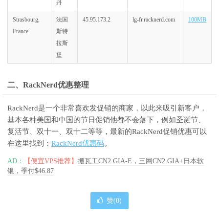
丹
Strasbourg,
法国
45.95.173.2
lg-fr.racknerd.com
100MB
France
斯特
拉斯
堡
二、RackNerd优惠整理
RackNerd是一个非常喜欢发促销的商家，以此来吸引新客户，
基本各种美国和中国的节日促销他都不会落下，例如圣诞节、
复活节、双十一、双十二等等，最新的RackNerd促销优惠可以
在这里找到：
RackNerd优惠码
。
AD：
【便宜VPS推荐】
搬瓦工CN2 GIA-E，三网CN2 GIA+日本软
银，季付$46.87
赞(
0
)