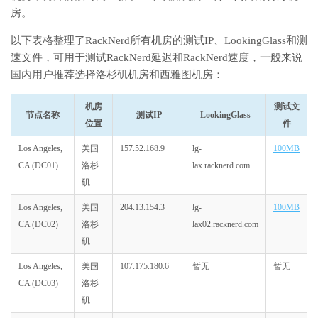
房。
以下表格整理了RackNerd所有机房的测试IP、LookingGlass和测
速文件，可用于测试
RackNerd延迟
和
RackNerd速度
，一般来说
国内用户推荐选择洛杉矶机房和西雅图机房：
机房
测试文
节点名称
测试IP
LookingGlass
位置
件
Los Angeles,
美国
157.52.168.9
lg-
100MB
CA (DC01)
洛杉
lax.racknerd.com
矶
Los Angeles,
美国
204.13.154.3
lg-
100MB
CA (DC02)
洛杉
lax02.racknerd.com
矶
Los Angeles,
美国
107.175.180.6
暂无
暂无
CA (DC03)
洛杉
矶