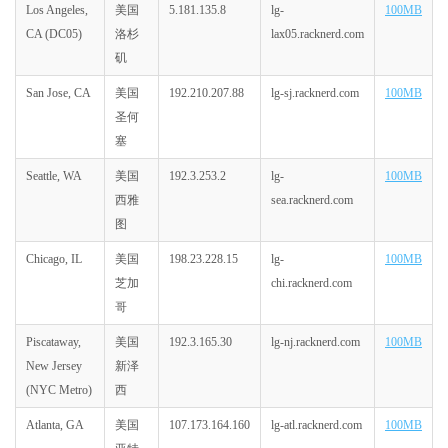
Los Angeles,
美国
5.181.135.8
lg-
100MB
CA (DC05)
洛杉
lax05.racknerd.com
矶
San Jose, CA
美国
192.210.207.88
lg-sj.racknerd.com
100MB
圣何
塞
Seattle, WA
美国
192.3.253.2
lg-
100MB
西雅
sea.racknerd.com
图
Chicago, IL
美国
198.23.228.15
lg-
100MB
芝加
chi.racknerd.com
哥
Piscataway,
美国
192.3.165.30
lg-nj.racknerd.com
100MB
New Jersey
新泽
(NYC Metro)
西
Atlanta, GA
美国
107.173.164.160
lg-atl.racknerd.com
100MB