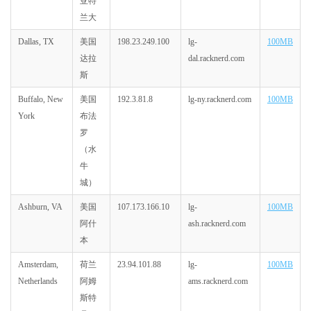
亚特
兰大
Dallas, TX
美国
198.23.249.100
lg-
100MB
达拉
dal.racknerd.com
斯
Buffalo, New
美国
192.3.81.8
lg-ny.racknerd.com
100MB
York
布法
罗
（水
牛
城）
Ashburn, VA
美国
107.173.166.10
lg-
100MB
阿什
ash.racknerd.com
本
Amsterdam,
荷兰
23.94.101.88
lg-
100MB
Netherlands
阿姆
ams.racknerd.com
斯特