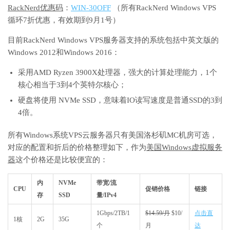
RackNerd优惠码
：
WIN-30OFF
（所有RackNerd Windows VPS
循环7折优惠，有效期到9月1号）
目前RackNerd Windows VPS服务器支持的系统包括中英文版的
Windows 2012和Windows 2016：
采用AMD Ryzen 3900X处理器，强大的计算处理能力，1个
核心相当于3到4个英特尔核心；
硬盘将使用 NVMe SSD，意味着IO读写速度是普通SSD的3到
4倍。
所有Windows系统VPS云服务器只有美国洛杉矶MC机房可选，
对应的配置和折后的价格整理如下，作为
美国Windows虚拟服务
器
这个价格还是比较便宜的：
内
NVMe
带宽/流
CPU
促销价格
链接
存
SSD
量/IPv4
1Gbps/2TB/1
$14.59/月
$10/
点击直
1核
2G
35G
个
月
达