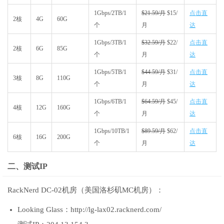
1Gbps/2TB/1
$21.59/月
$15/
点击直
2核
4G
60G
个
月
达
1Gbps/3TB/1
$32.59/月
$22/
点击直
2核
6G
85G
个
月
达
1Gbps/5TB/1
$44.59/月
$31/
点击直
3核
8G
110G
个
月
达
1Gbps/6TB/1
$64.59/月
$45/
点击直
4核
12G
160G
个
月
达
1Gbps/10TB/1
$89.59/月
$62/
点击直
6核
16G
200G
个
月
达
二、测试IP
RackNerd DC-02机房（美国洛杉矶MC机房）：
Looking Glass：http://lg-lax02.racknerd.com/