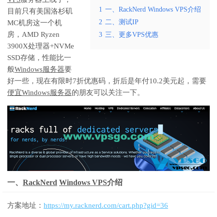
1
一、RackNerd Windows VPS介绍
目前只有美国洛杉矶
2
二、测试IP
MC机房这一个机
房，AMD Ryzen
3
三、更多VPS优惠
3900X处理器+NVMe
SSD存储，性能比一
般
Windows服务器
要
好一些，现在有限时7折优惠码，折后是年付10.2美元起，需要
便宜Windows服务器
的朋友可以关注一下。
一、
RackNerd
Windows VPS
介绍
方案地址：
https://my.racknerd.com/cart.php?gid=36