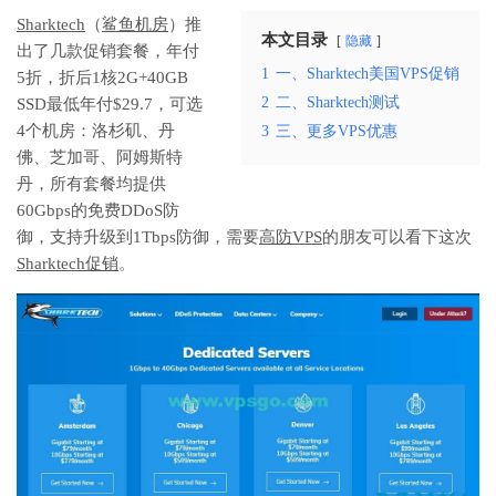
Sharktech
（
鲨鱼机房
）推
本文目录
隐藏
出了几款促销套餐，年付
1
一、Sharktech美国VPS促销
5折，折后1核2G+40GB
2
二、Sharktech测试
SSD最低年付$29.7，可选
4个机房：洛杉矶、丹
3
三、更多VPS优惠
佛、芝加哥、阿姆斯特
丹，所有套餐均提供
60Gbps的免费DDoS防
御，支持升级到1Tbps防御，需要
高防VPS
的朋友可以看下这次
Sharktech促销
。