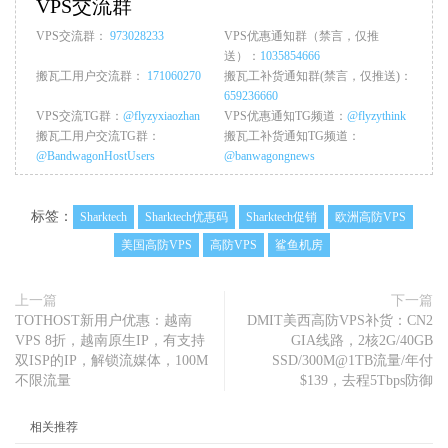
VPS交流群
VPS交流群：
973028233
VPS优惠通知群（禁言，仅推
送）：
1035854666
搬瓦工用户交流群：
171060270
搬瓦工补货通知群(禁言，仅推送)：
659236660
VPS交流TG群：
@flyzyxiaozhan
VPS优惠通知TG频道：
@flyzythink
搬瓦工用户交流TG群：
搬瓦工补货通知TG频道：
@BandwagonHostUsers
@banwagongnews
标签：
Sharktech
Sharktech优惠码
Sharktech促销
欧洲高防VPS
美国高防VPS
高防VPS
鲨鱼机房
上一篇
下一篇
TOTHOST新用户优惠：越南
DMIT美西高防VPS补货：CN2
VPS 8折，越南原生IP，有支持
GIA线路，2核2G/40GB
双ISP的IP，解锁流媒体，100M
SSD/300M@1TB流量/年付
不限流量
$139，去程5Tbps防御
相关推荐