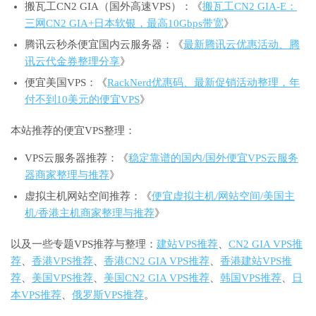
搬瓦工CN2 GIA（国外高速VPS）：《
搬瓦工CN2 GIA-E：
三网CN2 GIA+日本软银，最高10Gbps带宽
》
腾讯云秒杀便宜国内云服务器：《
最新腾讯云优惠活动、腾
讯云代金券整理分享
》
便宜美国VPS：《
RackNerd优惠码、最新促销活动整理，年
付不到10美元的便宜VPS
》
本站推荐的便宜VPS整理：
VPS云服务器推荐：《
稳定靠谱的国内/国外便宜VPS云服务
器商家整理与推荐
》
虚拟主机网站空间推荐：《
便宜虚拟主机/网站空间/美国主
机/香港主机商家整理与推荐
》
以及一些专题VPS推荐与整理：
建站VPS推荐
、
CN2 GIA VPS推
荐
、
香港VPS推荐
、
香港CN2 GIA VPS推荐
、
香港建站VPS推
荐
、
美国VPS推荐
、
美国CN2 GIA VPS推荐
、
韩国VPS推荐
、
日
本VPS推荐
、
俄罗斯VPS推荐
。