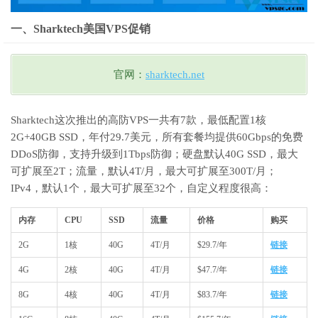
一、Sharktech美国VPS促销
官网：
sharktech.net
Sharktech这次推出的高防VPS一共有7款，最低配置1核
2G+40GB SSD，年付29.7美元，所有套餐均提供60Gbps的免费
DDoS防御，支持升级到1Tbps防御；硬盘默认40G SSD，最大
可扩展至2T；流量，默认4T/月，最大可扩展至300T/月；
IPv4，默认1个，最大可扩展至32个，自定义程度很高：
内存
CPU
SSD
流量
价格
购买
2G
1核
40G
4T/月
$29.7/年
链接
4G
2核
40G
4T/月
$47.7/年
链接
8G
4核
40G
4T/月
$83.7/年
链接