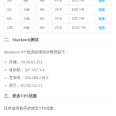
16G
8核
40G
4T/月
$155.7/年
链接
32G
16核
40G
4T/月
$299.7/年
链接
64G
32核
40G
4T/月
$587.7/年
链接
128G
64核
40G
4T/月
$1163.7/年
链接
二、Sharktech测试
Sharktech 4个机房的测试IP整理如下：
丹佛：70.39.65.252
洛杉矶：107.167.3.4
芝加哥：204.188.238.8
荷兰：45.58.151.11
三、更多VPS优惠
目前值得购买的便宜VPS优惠：