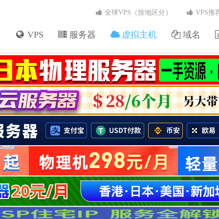
全球VPS（按地区分）
VPS推
VPS
服务器
虚拟主机
域名