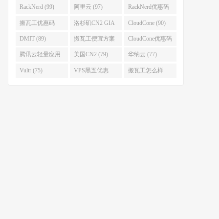
(111)
(102)
RackNerd (99)
阿里云 (97)
RackNerd优惠码
(93)
搬瓦工优惠码
洛杉矶CN2 GIA
CloudCone (90)
(92)
(92)
DMIT (89)
搬瓦工便宜方案
CloudCone优惠码
(86)
(82)
腾讯云轻量应用
美国CN2 (79)
华纳云 (77)
服务器 (82)
Vultr (75)
VPS黑五优惠
搬瓦工怎么样
(75)
(75)