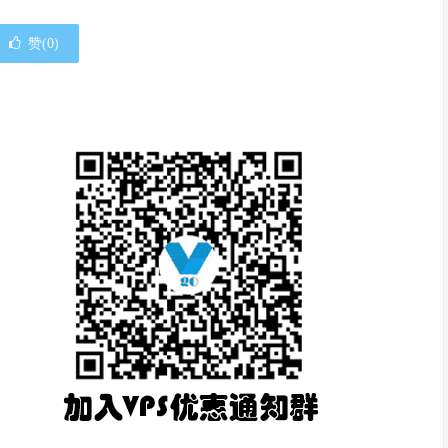
赞(
0
)