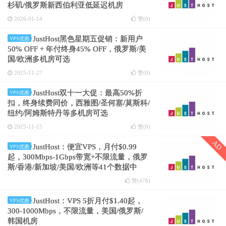
杉矶/俄罗斯新西伯利亚低延迟机房
2026-01-14
赞(
0
)
JustHost黑色星期五促销：新用户
VPS优惠
50% OFF + 年付终身45% OFF，俄罗斯/美
国/欧洲多机房可选
2025-11-27
赞(
0
)
JustHost双十一大促：最高50%折
VPS优惠
扣，终身续费同价，西雅图/圣何塞/莫斯科/
纽约/阿姆斯特丹等多机房可选
2025-11-15
赞(
0
)
AD
JustHost：便宜VPS，月付$0.99
VPS优惠
起，300Mbps-1Gbps带宽+不限流量，俄罗
斯/香港/新加坡/美国/欧洲等41个数据中
心，免费切换机房
赞(
476
)
JustHost：VPS 5折月付$1.40起，
VPS优惠
300-1000Mbps，不限流量，美国/俄罗斯/
韩国机房