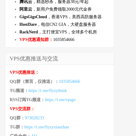
腾讯云
，精选秒杀，服务器38元/年起
阿里云
，新用户免费领取2000元代金券
GigsGigsCloud
，香港VPS，美西高防服务器
HostDare
，电信CN2 GIA，大硬盘服务器
RackNerd
，主打便宜VPS，全球多个机房
VPS优惠通知群：
1035854666
VPS优惠推送与交流
VPS优惠推送：
QQ群（禁言，仅推送）：
1035854666
TG频道：
https://t.me/flyzythink
RSS订阅TG频道：
https://t.me/vpsgo
VPS交流群：
QQ群：
973028233
TG群：
https://t.me/flyzyxiaozhan