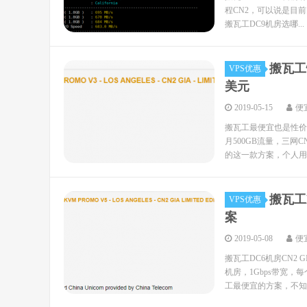
程CN2，可以说是目前
搬瓦工DC9机房选哪...
搬瓦工
VPS优惠
美元
2019-05-15
便
搬瓦工最便宜也是性价比
月500GB流量，三网C
的这一款方案，个人用性
搬瓦工
VPS优惠
案
2019-05-08
便
搬瓦工DC6机房CN2 
机房，1Gbps带宽，
工最便宜的方案，不知道