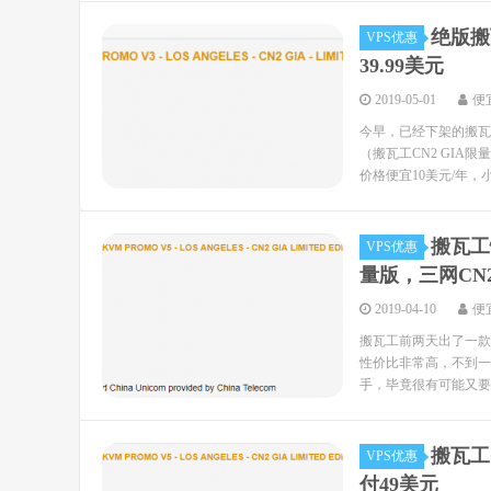
绝版搬瓦
VPS优惠
39.99美元
2019-05-01
便
今早，已经下架的搬瓦工
（搬瓦工CN2 GIA限
价格便宜10美元/年，小流
搬瓦工
VPS优惠
量版，三网CN2
2019-04-10
便
搬瓦工前两天出了一款DC
性价比非常高，不到一
手，毕竟很有可能又要变
搬瓦工
VPS优惠
付49美元