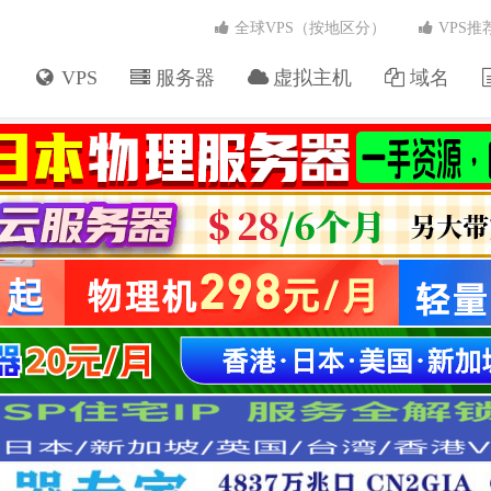
全球VPS（按地区分）
VPS推
VPS
服务器
虚拟主机
域名