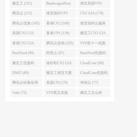
搬瓦工 (325)
BandwagonHost
便宜美国VPS
(223)
(222)
腾讯云 (215)
便宜国内VPS
CN2 GIA (178)
(184)
腾讯云优惠 (165)
香港CN2 (160)
便宜国内云服务
器 (152)
美国CN2 GIA
香港VPS (139)
搬瓦工CN2 GIA
(141)
(118)
香港CN2 GIA
腾讯云促销 (105)
VPS双十一优惠
(111)
(102)
RackNerd (99)
阿里云 (97)
RackNerd优惠码
(93)
搬瓦工优惠码
洛杉矶CN2 GIA
CloudCone (90)
(92)
(92)
DMIT (89)
搬瓦工便宜方案
CloudCone优惠码
(86)
(82)
腾讯云轻量应用
美国CN2 (79)
华纳云 (77)
服务器 (82)
Vultr (75)
VPS黑五优惠
搬瓦工怎么样
(75)
(75)