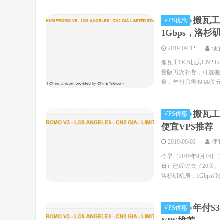
搬瓦工D
VPS优惠
1Gbps，洛杉矶
2019-09-12
便
搬瓦工DC6机房CN2
量版再次补货，可选搬瓦工
量，年付只需49.99美元
搬瓦工C
VPS优惠
便宜VPS推荐
2019-09-06
便
今早（2019年9月1
日）已经过去了20天
洛杉矶机房，1Gbps带款，
年付$3
VPS优惠