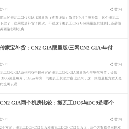
宜VPS
赞(
4
)
出的搬瓦工CN2 GIA-E限量版（查看详情）断货1个月了没补货，这个搬瓦工
前都下架了，这周居然补货了两次。不过这个搬瓦工CN2 GIA限量版的性价比还是很
的美西洛杉矶机房...
传家宝补货：CN2 GIA限量版/三网CN2 GIA/年付
宜VPS
赞(
4
)
工CN2 GIA系列VPS中最便宜的搬瓦工CN2 GIA限量版今早突然补货，提供
M内存，300G流量每月，1Gbps带宽，与搬瓦工其他方案比起来，这一款限量版方案无疑
也可以说...
CN2 GIA两个机房比较：搬瓦工DC6与DC9选哪个
宜VPS
赞(
8
)
2个方案：搬瓦工DC9 CN2 GIA和搬瓦工DC6 CN2 GIA-E，两个方案都是三网双