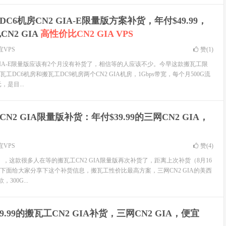
C6机房CN2 GIA-E限量版方案补货，年付$49.99，
CN2 GIA
高性价比CN2 GIA VPS
宜VPS
赞(
1
)
 GIA-E限量版应该有2个月没有补货了，相信等的人应该不少。今早这款搬瓦工限
DC6机房和搬瓦工DC9机房两个CN2 GIA机房，1Gbps带宽，每个月500G流
，是目...
N2 GIA限量版补货：年付$39.99的三网CN2 GIA，
宜VPS
赞(
4
)
6日），这款很多人在等的搬瓦工CN2 GIA限量版再次补货了，距离上次补货（8月16
。下面给大家分享下这个补货信息，搬瓦工性价比最高方案，三网CN2 GIA的美西
300G...
9.99的搬瓦工CN2 GIA补货，三网CN2 GIA，便宜