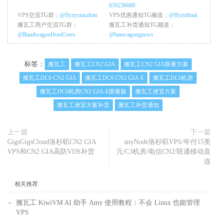
659236660
VPS交流TG群：
@flyzyxiaozhan
VPS优惠通知TG频道：
@flyzythink
搬瓦工用户交流TG群：
搬瓦工补货通知TG频道：
@BandwagonHostUsers
@banwagongnews
标签：
搬瓦工
搬瓦工CN2 GIA
搬瓦工CN2 GIA限量方案
搬瓦工DC6 CN2 GIA
搬瓦工DC6 CN2 GIA-E
搬瓦工DC6机房
搬瓦工DC6机房CN2 GIA-E限量版
搬瓦工便宜方案
搬瓦工便宜方案补货
搬瓦工补货通知
上一篇
下一篇
GigsGigsCloud洛杉矶CN2 GIA
anyNode洛杉矶VPS/年付15美
VPS和CN2 GIA高防VDS补货
元/C3机房/电信CN2/联通移动直
连
相关推荐
搬瓦工 KiwiVM AI 助手 Amy 使用教程：不会 Linux 也能管理
VPS