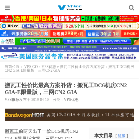
当前位置：
VPS GO
»
VPS优惠
»
搬瓦工性价比最高方案补货：搬瓦工DC6机房
CN2 GIA-E限量版，三网CN2 GIA
搬瓦工性价比最高方案补货：搬瓦工DC6机房CN2
GIA-E限量版，三网CN2 GIA
VPS推荐
发布于 2019-04-10
分类：
VPS优惠
搬瓦工
前两天出了一款DC6机房CN2
本文目录
隐藏
GIA-E限量版方案，三网CN2 GIA，