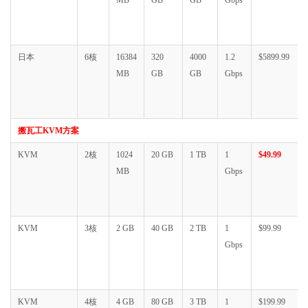
MB
GB
GB
Gbps
日本
6核
16384
320
4000
1.2
$5899.99
MB
GB
GB
Gbps
搬瓦工KVM方案
KVM
2核
1024
20 GB
1 TB
1
$49.99
MB
Gbps
KVM
3核
2 GB
40 GB
2 TB
1
$99.99
Gbps
KVM
4核
4 GB
80 GB
3 TB
1
$199.99