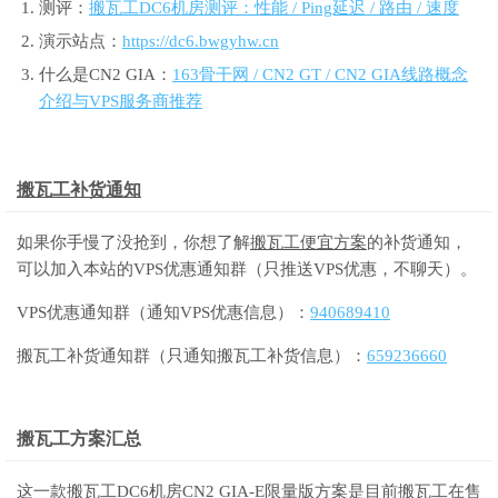
测评：
搬瓦工DC6机房测评：性能 / Ping延迟 / 路由 / 速度
演示站点：
https://dc6.bwgyhw.cn
什么是CN2 GIA：
163骨干网 / CN2 GT / CN2 GIA线路概念
介绍与VPS服务商推荐
搬瓦工补货通知
如果你手慢了没抢到，你想了解
搬瓦工便宜方案
的补货通知，
可以加入本站的VPS优惠通知群（只推送VPS优惠，不聊天）。
VPS优惠通知群（通知VPS优惠信息）：
940689410
搬瓦工补货通知群（只通知搬瓦工补货信息）：
659236660
搬瓦工方案汇总
这一款
搬瓦工DC6机房
CN2 GIA-E限量版方案是目前搬瓦工在售