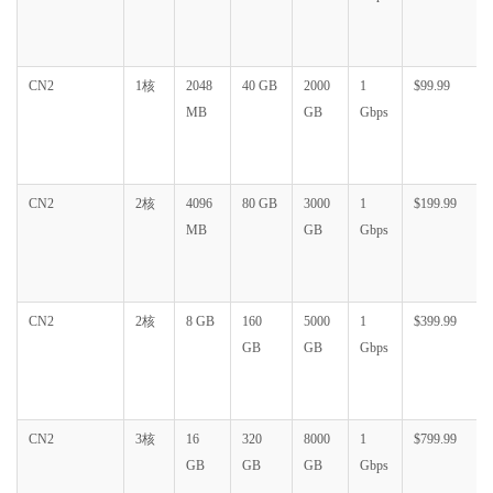
CN2
1核
2048
40 GB
2000
1
$99.99
MB
GB
Gbps
CN2
2核
4096
80 GB
3000
1
$199.99
MB
GB
Gbps
CN2
2核
8 GB
160
5000
1
$399.99
GB
GB
Gbps
CN2
3核
16
320
8000
1
$799.99
GB
GB
GB
Gbps