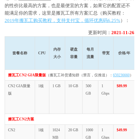
的性价比最高的方案，也是最便宜的方案，如果它的配置还不
能满足你的需求，这里是搬瓦工所有方案汇总（购买教程：
2019年搬瓦工购买教程，支持支付宝，循环优惠码6.25%
）：
更新时间：
2021-11-26
内存
硬盘
每月
套餐名称
CPU
带宽
价格/年
大小
容量
流量
搬瓦工CN2 GIA限量版
（搬瓦工补货通知群（禁言，仅推送）：
659236660
）
CN2 GIA限量
1核
1 GB
10 GB
500
1
$89.99
版
GB
Gbps
搬瓦工CN2方案
CN2
1核
1024
20 GB
1000
1
$49.99
MB
GB
Gbps