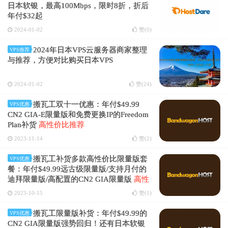
日本软银，最高100Mbps，限时8折，折后
年付$32起
2024-01-02
赞(
0
)
2024年日本VPS云服务器商家整理
VPS推荐
与推荐，方便对比购买日本VPS
2024-01-02
赞(
24
)
搬瓦工双十一优惠：年付$49.99
VPS优惠
CN2 GIA-E限量版和免费更换IP的Freedom
Plan补货
高性价比推荐
2023-11-14
赞(
2
)
搬瓦工补货多款高性价比限量版套
VPS优惠
餐：年付$49.99远古级限量版/支持月付的
迪拜限量版/高配置的CN2 GIA限量版
高性
价比推荐
2023-10-15
赞(
1
)
搬瓦工限量版补货：年付$49.99的
VPS优惠
CN2 GIA限量版强势回归！还有日本软银