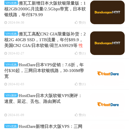
搬瓦工新增日本大阪软银限量版：1
VPS优惠
核2GB/2000G月流量/2.5Gbps带宽，日本软
银线路，年付$79.99
2024-04-30
赞(
0
)
搬瓦工高配CN2 GIA限量版补货：2
VPS优惠
核2G 40GB SSD，1TB流量，年付$89.9，
美国CN2 GIA/日本软银/荷兰AS9929等
性
价比推荐
2024-02-27
赞(
1
)
HostDare日本VPS促销：7.6折，年
VPS优惠
付$30起，三网日本软银线路，30-100M带
宽
2024-02-03
赞(
1
)
HostDare日本大阪软银VPS测评：
VPS测评
速度、延迟、丢包、路由测试
2024-01-09
赞(
0
)
HostDare新增日本大阪VPS：三网
VPS优惠