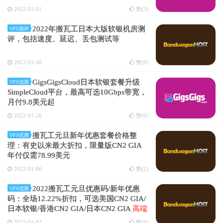
2022-02-01
赞(
3
)
2022年搬瓦工日本大版软银机房测
VPS测评
评，包括速度、延迟、丢包测试等
2022-01-30
赞(
0
)
GigsGigsCloud日本软银套餐升级
VPS优惠
SimpleCloud平台，最高可选10Gbps带宽，
月付9.8美元起
2022-01-26
赞(
9
)
搬瓦工元旦新年优惠套餐价格整
VPS优惠
理：有史以来最大折扣，限量版CN2 GIA
年付仅需78.99美元
2022-01-06
赞(
2
)
2022搬瓦工元旦优惠码/新年优惠
VPS优惠
码：全场12.22%折扣，可选美国CN2 GIA/
日本软银/香港CN2 GIA/日本CN2 GIA
高端
稳定线路，限时特惠
2022-01-02
赞(
6
)