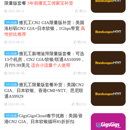
限量版套餐
3年前搬瓦工传家宝补货
2023-09-12
赞(
1
)
搬瓦工CN2 GIA限量版补货：美国
VPS优惠
洛杉矶CN2 GIA+日本软银，1Gbps带宽
高
性价比推荐
2023-08-15
赞(
18
)
搬瓦工新增迪拜限量版套餐：可选
VPS优惠
13个机房，CN2 GIA/软银/联通AS10099，
月付9.99美元
适合小流量个人使用
2023-01-10
赞(
38
)
搬瓦工限量版套餐补货：美国CN2
VPS优惠
GIA、日本软银、香港CMI+NTT、悉尼联
通AS9929
2023-01-10
赞(
111
)
GigsGigsCloud春节优惠：美国/香
VPS优惠
港CN2 GIA、日本软银循环85折折扣