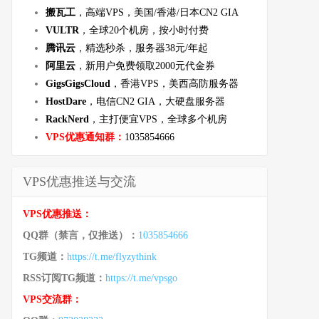
搬瓦工
，高端VPS，美国/香港/日本CN2 GIA
VULTR
，全球20个机房，按小时付费
腾讯云
，精选秒杀，服务器38元/年起
阿里云
，新用户免费领取2000元代金券
GigsGigsCloud
，香港VPS，美西高防服务器
HostDare
，电信CN2 GIA，大硬盘服务器
RackNerd
，主打便宜VPS，全球多个机房
VPS优惠通知群：
1035854666
VPS优惠推送与交流
VPS优惠推送：
QQ群（禁言，仅推送）：
1035854666
TG频道：
https://t.me/flyzythink
RSS订阅TG频道：
https://t.me/vpsgo
VPS交流群：