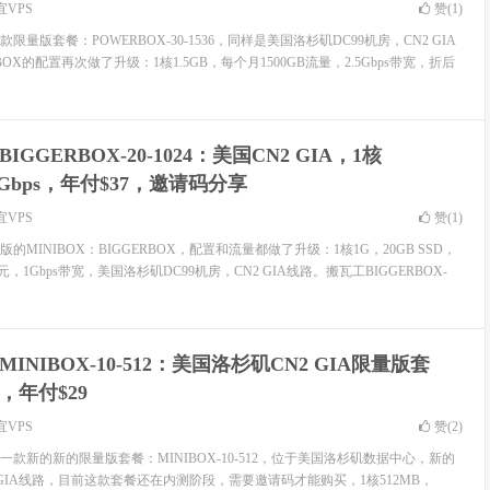
宜VPS
赞(
1
)
量版套餐：POWERBOX-30-1536，同样是美国洛杉矶DC99机房，CN2 GIA
OX的配置再次做了升级：1核1.5GB，每个月1500GB流量，2.5Gbps带宽，折后
IGGERBOX-20-1024：美国CN2 GIA，1核
@1Gbps，年付$37，邀请码分享
宜VPS
赞(
1
)
MINIBOX：BIGGERBOX，配置和流量都做了升级：1核1G，20GB SSD，
元，1Gbps带宽，美国洛杉矶DC99机房，CN2 GIA线路。搬瓦工BIGGERBOX-
INIBOX-10-512：美国洛杉矶CN2 GIA限量版套
，年付$29
宜VPS
赞(
2
)
款新的新的限量版套餐：MINIBOX-10-512，位于美国洛杉矶数据中心，新的
2 GIA线路，目前这款套餐还在内测阶段，需要邀请码才能购买，1核512MB，