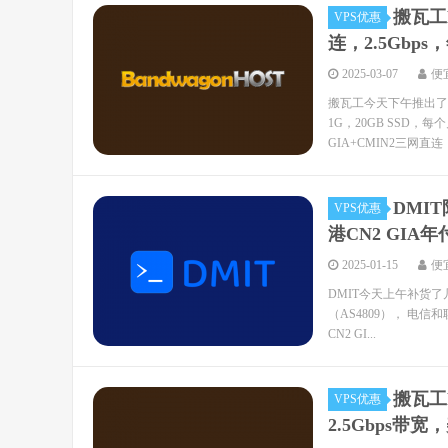
搬瓦工B
VPS优惠
连，2.5Gbp
2025-03-07
便
搬瓦工今天下午推出了全
1G，20GB SSD，
GIA+CMIN2三网直连，2
DMI
VPS优惠
港CN2 GIA年付
2025-01-15
便
DMIT今天上午补货了几
（AS4809）， 电信
CN2 GI...
搬瓦工P
VPS优惠
2.5Gbps带宽