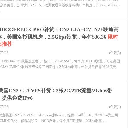
美国、加拿大CN2 GIA、欧洲联通高级线路等共13个机房，2.5Gbps-10Gbps
.
IGGERBOX-PRO补货：CN2 GIA+CMIN2+联通高
美国洛杉矶机房，2.5Gbps带宽，年付$36.36
限时
比推荐
宜VPS
赞(
3
)
ERBOX-PRO限量版套餐，1核1G，20GB SSD，每个月1000GB流量，可选美国
 GIA+CMIN2+联通高级线路三网直连，2.5Gbps带宽，年付折后仅需36.36美元，
美国CN2 GIA VPS补货：2核2G/2TB流量/2Gbps带
，提供免费IPv6
宜VPS
赞(
1
)
国CN2 GIA VPS：PalmSpring和Irvine，提供IPv4和IPv6，其中IPv4为三网
6为CMIN2优化，低配2核2G，40GB存储，每个月2TB流量，2Gbps带宽，...