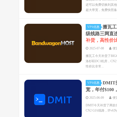
还可以免费切换到其他众多
超大带宽，免费快照备..
搬瓦工B
VPS优惠
级线路三网直连，
补货，高性价
2025-07-08
便
搬瓦工今天补货了BIGG
洛杉矶DC1机房，CN2
性价比非常...
DMIT
VPS优惠
宽，年付$100
2025-06-09
便
DMIT今天补货了两款便宜美
CN2 GIA线路，IPv