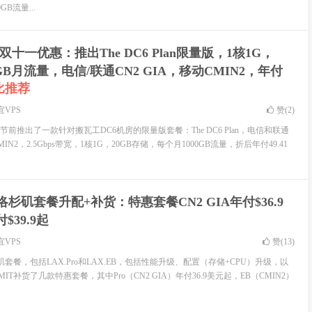
GB流量...
双十一优惠：推出The DC6 Plan限量版，1核1G，
000GB月流量，电信/联通CN2 GIA，移动CMIN2，年付
比推荐
宜VPS
赞(
2
)
节前推出了一款针对搬瓦工DC6机房的限量版套餐：The DC6 Plan，电信和联通
MIN2，2.5Gbps带宽，1核1G，20GB存储，每个月1000GB流量，折后年付49.41
T洛杉矶套餐升配+补货：特惠套餐CN2 GIA年付$36.9
$39.9起
宜VPS
赞(
13
)
矶套餐，包括LAX.Pro和LAX.EB，包括性能升级、配置（存储+CPU）升级，以
T补货了几款特惠套餐，其中Pro（CN2 GIA）年付36.9美元起，EB（CMIN2）