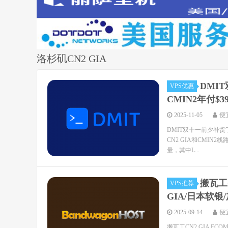
洛杉矶CN2 GIA
DMI
VPS优惠
CMIN2年付$3
2025-11-05
便
DMIT双十一前夕补货了这
CN2 GIA和CMIN
量，其中L...
搬瓦工
VPS推荐
GIA/日本软银
2025-09-14
便
搬瓦工CN2 GIA E