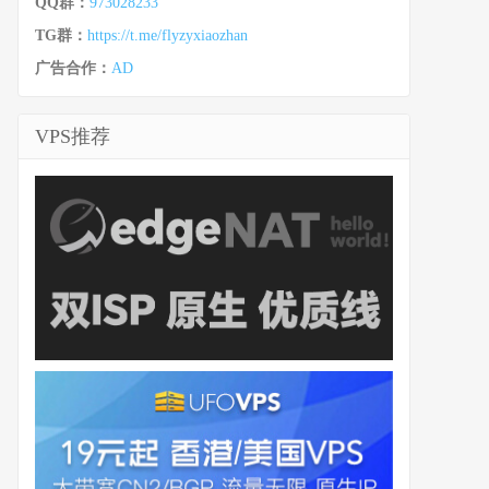
QQ群：
973028233
TG群：
https://t.me/flyzyxiaozhan
广告合作：
AD
VPS推荐