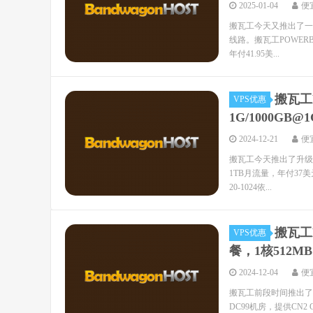
2025-01-04
便
搬瓦工今天又推出了一款限
线路。搬瓦工POWERB
年付41.95美...
搬瓦工B
VPS优惠
1G/1000GB
2024-12-21
便
搬瓦工今天推出了升级版的
1TB月流量，年付37美
20-1024依...
搬瓦工M
VPS优惠
餐，1核512MB
2024-12-04
便
搬瓦工前段时间推出了一
DC99机房，提供CN