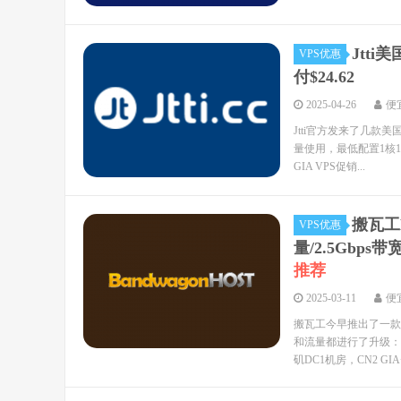
Jtti
VPS优惠
付$24.62
2025-04-26
便
Jtti官方发来了几款美
量使用，最低配置1核1G
GIA VPS促销...
搬瓦工M
VPS优惠
量/2.5Gbps
推荐
2025-03-11
便
搬瓦工今早推出了一款新
和流量都进行了升级：2
矶DC1机房，CN2 GIA+.