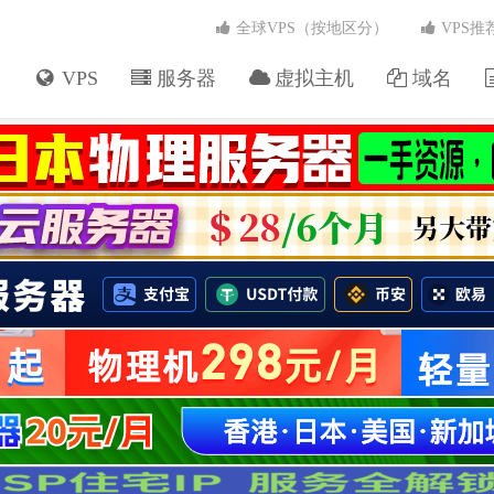
全球VPS（按地区分）
VPS推
VPS
服务器
虚拟主机
域名