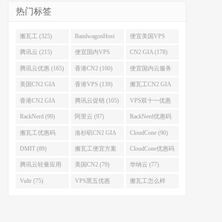
热门标签
搬瓦工 (325)
BandwagonHost
便宜美国VPS
(223)
(222)
腾讯云 (215)
便宜国内VPS
CN2 GIA (178)
(184)
腾讯云优惠 (165)
香港CN2 (160)
便宜国内云服务
器 (152)
美国CN2 GIA
香港VPS (139)
搬瓦工CN2 GIA
(141)
(118)
香港CN2 GIA
腾讯云促销 (105)
VPS双十一优惠
(111)
(102)
RackNerd (99)
阿里云 (97)
RackNerd优惠码
(93)
搬瓦工优惠码
洛杉矶CN2 GIA
CloudCone (90)
(92)
(92)
DMIT (89)
搬瓦工便宜方案
CloudCone优惠码
(86)
(82)
腾讯云轻量应用
美国CN2 (79)
华纳云 (77)
服务器 (82)
Vultr (75)
VPS黑五优惠
搬瓦工怎么样
(75)
(75)