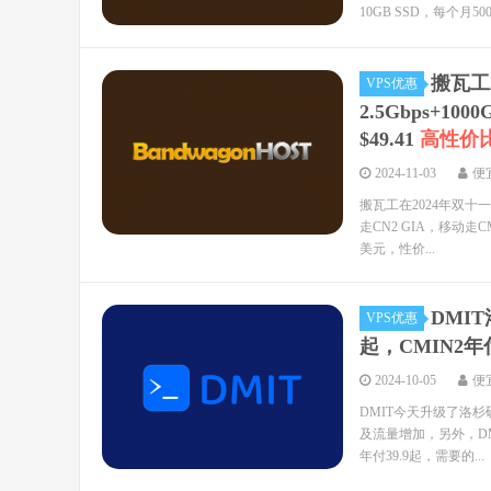
10GB SSD，每个月500
搬瓦工
VPS优惠
2.5Gbps+1
$49.41
高性价
2024-11-03
便
搬瓦工在2024年双十一
走CN2 GIA，移动走C
美元，性价...
DMI
VPS优惠
起，CMIN2年付
2024-10-05
便
DMIT今天升级了洛杉
及流量增加，另外，DMI
年付39.9起，需要的...