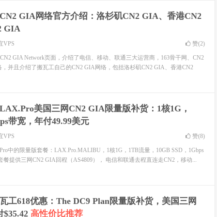
CN2 GIA网络官方介绍：洛杉矶CN2 GIA、香港CN2
 GIA
宜VPS
赞(
2
)
2 GIA Network页面，介绍了电信、移动、联通三大运营商，163骨干网、CN2
网络，并且介绍了搬瓦工自己的CN2 GIA网络，包括洛杉矶CN2 GIA、香港CN2
 LAX.Pro美国三网CN2 GIA限量版补货：1核1G，
ps带宽，年付49.99美元
宜VPS
赞(
8
)
ro中的限量版套餐：LAX.Pro.MALIBU，1核1G，1TB流量，10GB SSD，1Gbps
ro套餐提供三网CN2 GIA回程（AS4809）， 电信和联通去程直连走CN2，移动...
搬瓦工618优惠：The DC9 Plan限量版补货，美国三网
$35.42
高性价比推荐