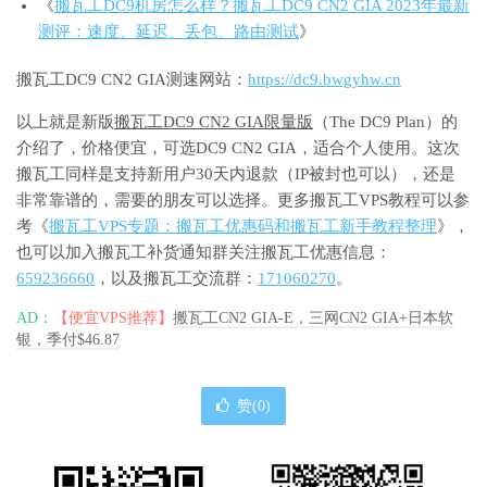
《
搬瓦工DC9机房怎么样？搬瓦工DC9 CN2 GIA 2023年最新
测评：速度、延迟、丢包、路由测试
》
搬瓦工DC9 CN2 GIA测速网站：
https://dc9.bwgyhw.cn
以上就是新版
搬瓦工DC9 CN2 GIA限量版
（The DC9 Plan）的
介绍了，价格便宜，可选DC9 CN2 GIA，适合个人使用。这次
搬瓦工同样是支持新用户30天内退款（IP被封也可以），还是
非常靠谱的，需要的朋友可以选择。更多搬瓦工VPS教程可以参
考《
搬瓦工VPS专题：搬瓦工优惠码和搬瓦工新手教程整理
》，
也可以加入搬瓦工补货通知群关注搬瓦工优惠信息：
659236660
，以及搬瓦工交流群：
171060270
。
AD：
【便宜VPS推荐】
搬瓦工CN2 GIA-E，三网CN2 GIA+日本软
银，季付$46.87
赞(
0
)