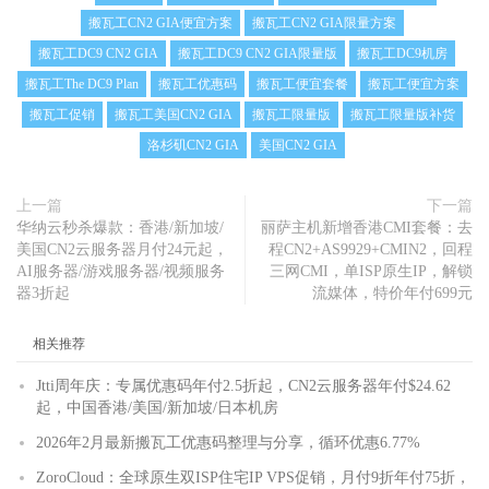
搬瓦工CN2 GIA便宜方案
搬瓦工CN2 GIA限量方案
搬瓦工DC9 CN2 GIA
搬瓦工DC9 CN2 GIA限量版
搬瓦工DC9机房
搬瓦工The DC9 Plan
搬瓦工优惠码
搬瓦工便宜套餐
搬瓦工便宜方案
搬瓦工促销
搬瓦工美国CN2 GIA
搬瓦工限量版
搬瓦工限量版补货
洛杉矶CN2 GIA
美国CN2 GIA
上一篇
下一篇
华纳云秒杀爆款：香港/新加坡/
丽萨主机新增香港CMI套餐：去
美国CN2云服务器月付24元起，
程CN2+AS9929+CMIN2，回程
AI服务器/游戏服务器/视频服务
三网CMI，单ISP原生IP，解锁
器3折起
流媒体，特价年付699元
相关推荐
Jtti周年庆：专属优惠码年付2.5折起，CN2云服务器年付$24.62
起，中国香港/美国/新加坡/日本机房
2026年2月最新搬瓦工优惠码整理与分享，循环优惠6.77%
ZoroCloud：全球原生双ISP住宅IP VPS促销，月付9折年付75折，