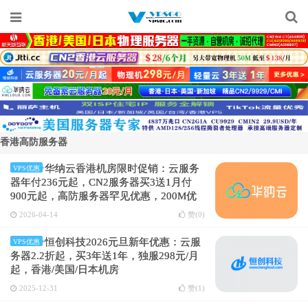
香港高防服务器
华纳云香港机房限时促销：云服务
VPS优惠
器年付236元起，CN2服务器买3送1月付
900元起，高防服务器罕见优惠，200M优
化带宽
2026-04-14
赞(
0
)
恒创科技2026元旦新年优惠：云服
VPS优惠
务器2.2折起，买3年送1年，独服298元/月
起，香港/美国/日本机房
2025-12-31
赞(
1
)