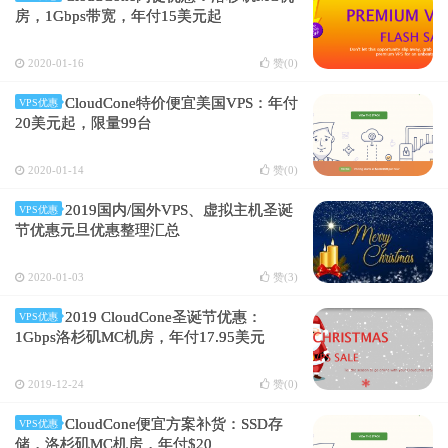
房，1Gbps带宽，年付15美元起
2020-01-16
赞(
0
)
CloudCone特价便宜美国VPS：年付
VPS优惠
20美元起，限量99台
2020-01-14
赞(
0
)
2019国内/国外VPS、虚拟主机圣诞
VPS优惠
节优惠元旦优惠整理汇总
2020-01-03
赞(
3
)
2019 CloudCone圣诞节优惠：
VPS优惠
1Gbps洛杉矶MC机房，年付17.95美元
2019-12-24
赞(
0
)
CloudCone便宜方案补货：SSD存
VPS优惠
储，洛杉矶MC机房，年付$20