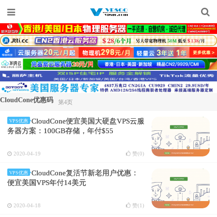
CloudCone优惠码
第4页
CloudCone便宜美国大硬盘VPS云服
VPS优惠
务器方案：100GB存储，年付$55
2020-04-19
赞(
0
)
CloudCone复活节新老用户优惠：
VPS优惠
便宜美国VPS年付14美元
2020-04-18
赞(
1
)